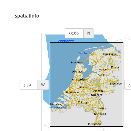
spatialInfo
N
W