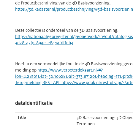
de Productbeschrijving van de 3D Basisvoorziening:
https://3d.kadaster.nl/productbeschrijving/#3d-basisvoorzieni
Deze collectie is onderdeel van de 3D Basisvoorziening:
https://nationaalgeoregister.nl/geonetwork/srv/dut/catalog.
3d28-43f9-894e-e8444fdffeb3
Heeft u een vermoedelijke fout in de 3D Basisvoorziening gec
melding op
https://www.verbeterdekaart.nl/#?
lon=4.28101&lat=52.10628&alt=373.87120&heading=17&pitch=-
Terugmelding REST API: https://www.pdok.nl/restful-api/-/ar
dataIdentificatie
Title
3D Basisvoorziening: 3D Obj
Terreinen