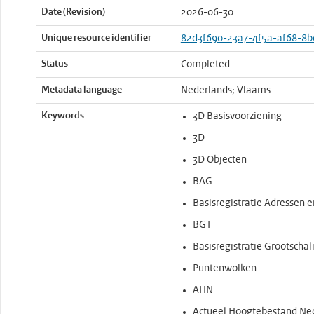
Date (Revision)
2026-06-30
Unique resource identifier
82d3f690-23a7-4f5a-af68-8b
Status
Completed
Metadata language
Nederlands; Vlaams
Keywords
3D Basisvoorziening
3D
3D Objecten
BAG
Basisregistratie Adressen
BGT
Basisregistratie Grootschal
Puntenwolken
AHN
Actueel Hoogtebestand Ne