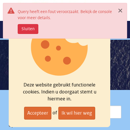
Query heeft een fout veroorzaakt. Bekijk de console
voor meer details.
Sluiten
Nationaal georegister
Navig
Nationaal
georegister
Vind
datasets, services en kaarten, ...
Deze website gebruikt functionele
cookies. Indien u doorgaat stemt u
hiermee in.
Welk onderwerp?
of
Accepteer
Ik wil hier weg
Op welke locatie?