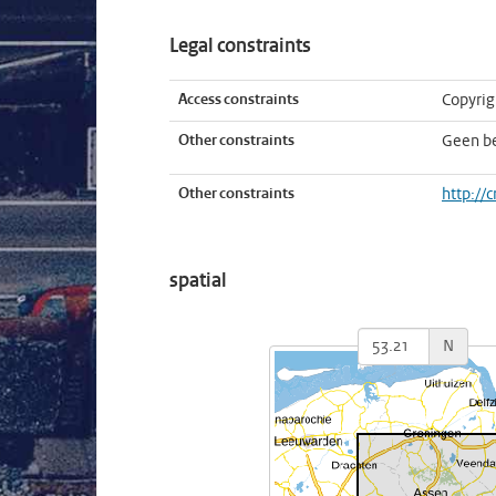
Legal constraints
Access constraints
Copyrig
Other constraints
Geen b
Other constraints
http://
spatial
N