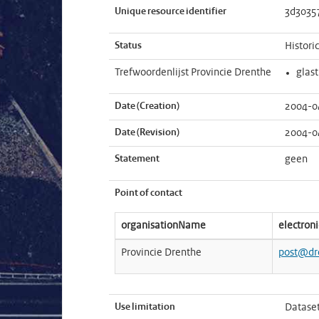
Unique resource identifier
3d3035
Status
Histori
Trefwoordenlijst Provincie Drenthe
glas
Date (Creation)
2004-0
Date (Revision)
2004-0
Statement
geen
Point of contact
organisationName
electron
Provincie Drenthe
post@dr
Use limitation
Dataset