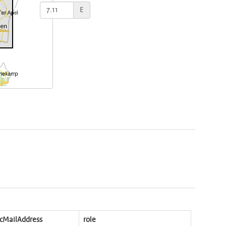
E
icMailAddress
role