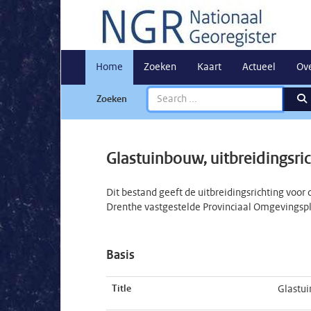
Home
Zoeken
Kaart
Actueel
Ov
Zoeken
Glastuinbouw, uitbreidingsrich
Dit bestand geeft de uitbreidingsrichting voor
Drenthe vastgestelde Provinciaal Omgevingspla
Basis
Title
Glastui