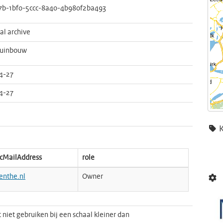
7b-1bf0-5ccc-8a40-4b980f2ba493
cal archive
tuinbouw
4-27
4-27
icMailAddress
role
enthe.nl
Owner
 niet gebruiken bij een schaal kleiner dan