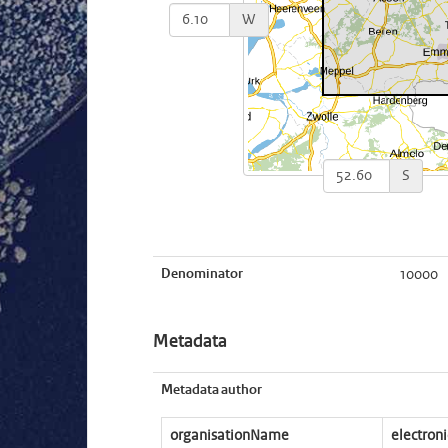
W
S
Denominator
10000
Metadata
Metadata author
organisationName
electron