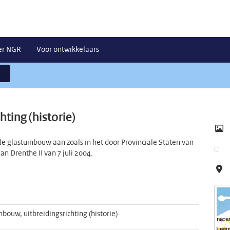
er NGR
Voor ontwikkelaars
ting (historie)
 de glastuinbouw aan zoals in het door Provinciale Staten van
n Drenthe II van 7 juli 2004.
nbouw, uitbreidingsrichting (historie)