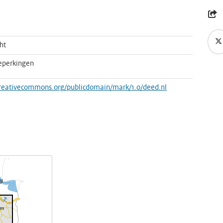
ht
eperkingen
creativecommons.org/publicdomain/mark/1.0/deed.nl