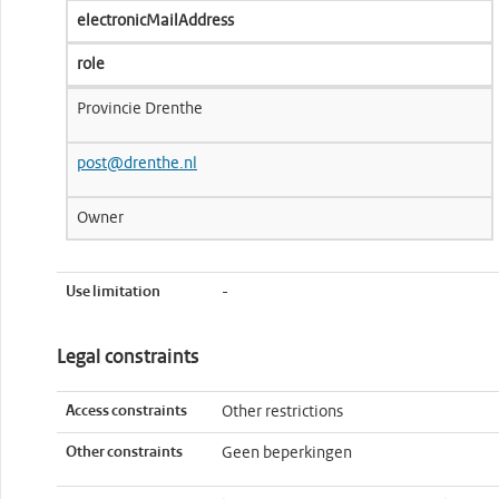
electronicMailAddress
role
Provincie Drenthe
post@drenthe.nl
Owner
Use limitation
-
Legal constraints
Access constraints
Other restrictions
Other constraints
Geen beperkingen