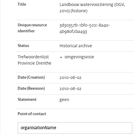
Title
Landbouw watervoorziening (OGV,
2010) (historie)
Unique resource
3d30357b-1bf0-5ccc-8a40-
identifier
4b980f2ba493
Status
Historical archive
Trefwoordenlijst
omgevingsvisie
Provincie Drenthe
Date (Creation)
2010-06-02
Date (Revision)
2010-06-02
Statement
geen
Point of contact
organisationName