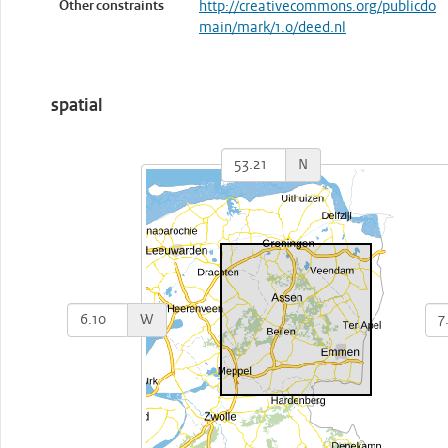
Other constraints
http://creativecommons.org/publicdo
main/mark/1.0/deed.nl
spatial
N
W