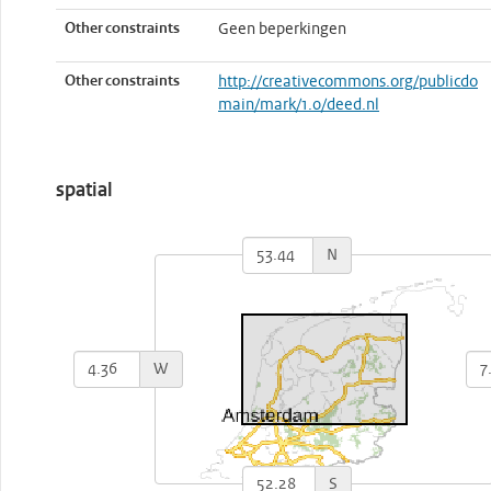
Other constraints
Geen beperkingen
Other constraints
http://creativecommons.org/publicdo
main/mark/1.0/deed.nl
spatial
N
W
S