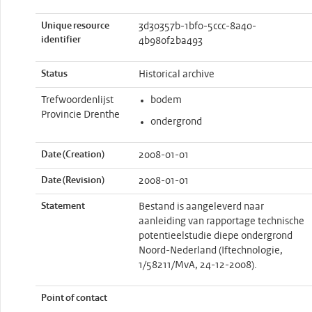
Unique resource
3d30357b-1bf0-5ccc-8a40-
identifier
4b980f2ba493
Status
Historical archive
Trefwoordenlijst
bodem
Provincie Drenthe
ondergrond
Date (Creation)
2008-01-01
Date (Revision)
2008-01-01
Statement
Bestand is aangeleverd naar
aanleiding van rapportage technische
potentieelstudie diepe ondergrond
Noord-Nederland (Iftechnologie,
1/58211/MvA, 24-12-2008).
Point of contact