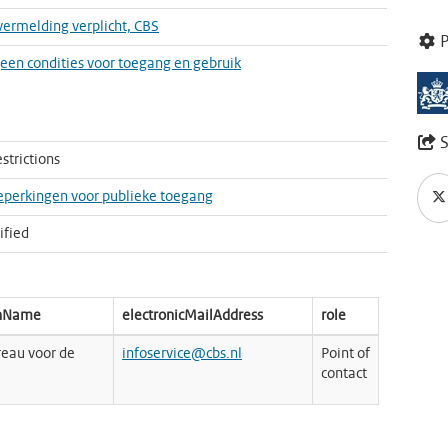
rmelding verplicht, CBS
P
 geen condities voor toegang en gebruik
S
strictions
perkingen voor publieke toegang
ified
onName
electronicMailAddress
role
reau voor de
infoservice@cbs.nl
Point of
contact