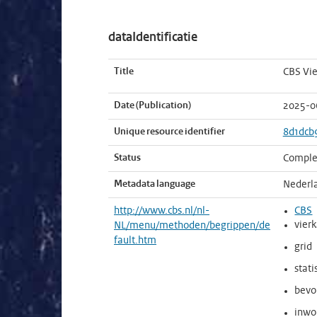
dataIdentificatie
Title
CBS Vie
Date (Publication)
2025-0
Unique resource identifier
8d1dcb
Status
Comple
Metadata language
Nederl
http://www.cbs.nl/nl-
CBS
vier
NL/menu/methoden/begrippen/de
fault.htm
grid
stati
bevo
inwo