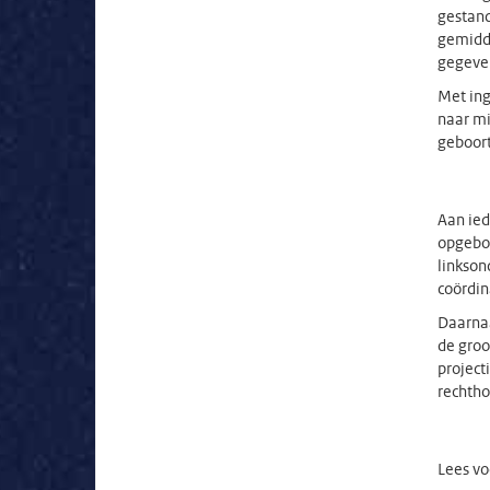
gestan
gemidd
gegeven
Met ing
naar mi
geboort
Aan ied
opgebou
linkson
coördin
Daarnaa
de groo
project
rechtho
Lees vo