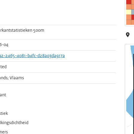
rkantstatistieken 500m
6-04
92-2465-4081-b4fc-d28a03da917a
ted
ands; Vlaams
kant
stiek
lkingsdichtheid
ners