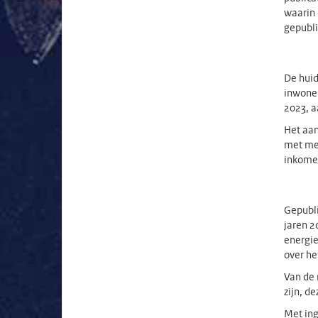
waarin 
gepubli
De huid
inwoner
2023, a
Het aan
met me
inkomen
Gepubli
jaren 2
energie
over he
Van de 
zijn, d
Met ing