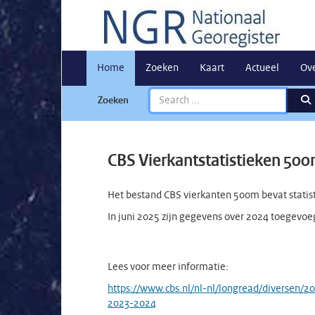
Home
Zoeken
Kaart
Actueel
Ov
Zoeken
CBS Vierkantstatistieken 50
Het bestand CBS vierkanten 500m bevat statist
In juni 2025 zijn gegevens over 2024 toegevoe
Lees voor meer informatie:
https://www.cbs.nl/nl-nl/longread/diversen/2
2023-2024