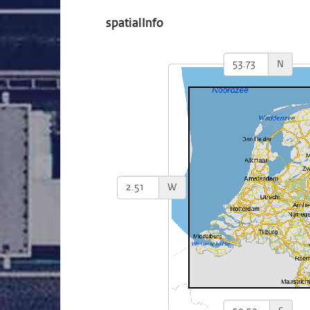
spatialInfo
N
W