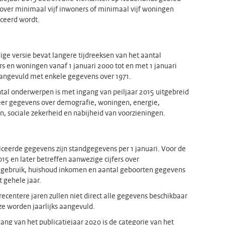
over minimaal vijf inwoners of minimaal vijf woningen
ceerd wordt.
ige versie bevat langere tijdreeksen van het aantal
s en woningen vanaf 1 januari 2000 tot en met 1 januari
angevuld met enkele gegevens over 1971.
tal onderwerpen is met ingang van peiljaar 2015 uitgebreid
er gegevens over demografie, woningen, energie,
, sociale zekerheid en nabijheid van voorzieningen.
ceerde gegevens zijn standgegevens per 1 januari. Voor de
015 en later betreffen aanwezige cijfers over
gebruik, huishoud inkomen en aantal geboorten gegevens
t gehele jaar.
recentere jaren zullen niet direct alle gegevens beschikbaar
eze worden jaarlijks aangevuld.
ang van het publicatiejaar 2020 is de categorie van het