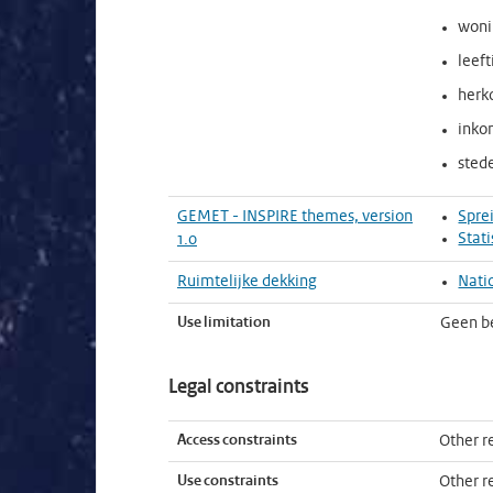
woni
leeft
herk
ink
sted
GEMET - INSPIRE themes, version
Spre
Stat
1.0
Ruimtelijke dekking
Nati
Use limitation
Geen b
Legal constraints
Access constraints
Other re
Use constraints
Other re