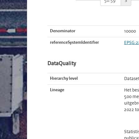
S
Denominator
10000
referenceSystemIdentifier
EPSG:2
DataQuality
Hierarchy level
Datase
Lineage
Het bes
500 met
uitgebr
2022 t
Statist
publica