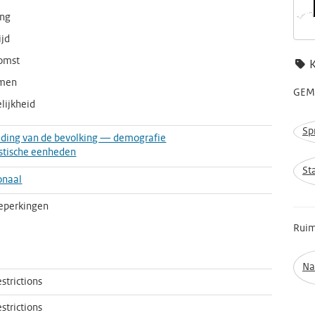
ng
ijd
omst
omen
GEME
elijkheid
Sp
iding van de bevolking — demografie
istische eenheden
St
onaal
eperkingen
Ruim
Na
strictions
strictions