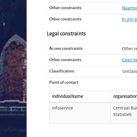
Other constraints
Naamsve
Other constraints
Er zijn
Legal constraints
Access constraints
Other re
Other constraints
Geen be
Classification
Unclass
Point of contact
individualName
organisati
infoservice
Centraal Bu
Statistiek