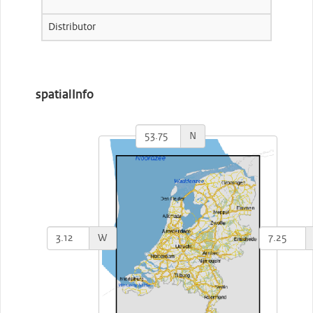
Distributor
spatialInfo
N
W