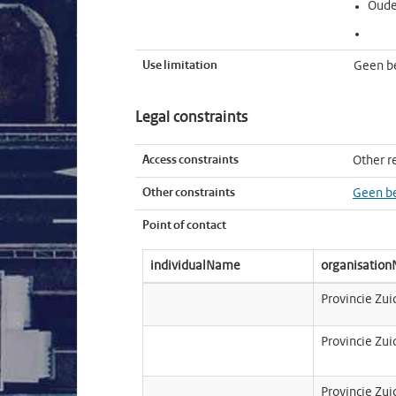
Oude
Use limitation
Geen b
Legal constraints
Access constraints
Other re
Other constraints
Geen b
Point of contact
individualName
organisatio
Provincie Zu
Provincie Zu
Provincie Zu