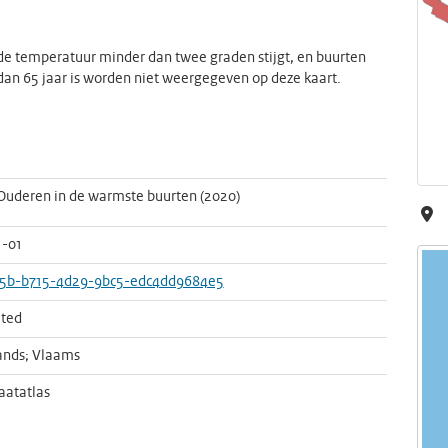
de temperatuur minder dan twee graden stijgt, en buurten
n 65 jaar is worden niet weergegeven op deze kaart.
 Ouderen in de warmste buurten (2020)
1-01
5b-b715-4d29-9bc5-edc4dd9684e5
ted
ands; Vlaams
aatatlas
e