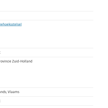
riehoeksstelsel
t
rovincie Zuid-Holland
ands; Vlaams
t