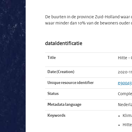
De buurten in de provincie Zuid-Holland waar 
waar minder dan 10% van de bewoners ouder da
dataIdentificatie
Title
Hitte -
Date (Creation)
2020-1
Unique resource identifier
e90043
Status
Comple
Metadata language
Nederl
Keywords
Klim
Hitt