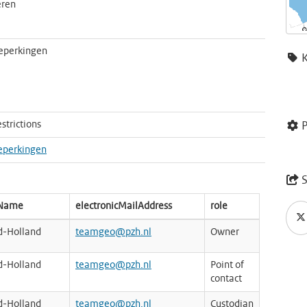
ren
eperkingen
strictions
P
eperkingen
S
nName
electronicMailAddress
role
id-Holland
teamgeo@pzh.nl
Owner
id-Holland
teamgeo@pzh.nl
Point of
contact
id-Holland
teamgeo@pzh.nl
Custodian