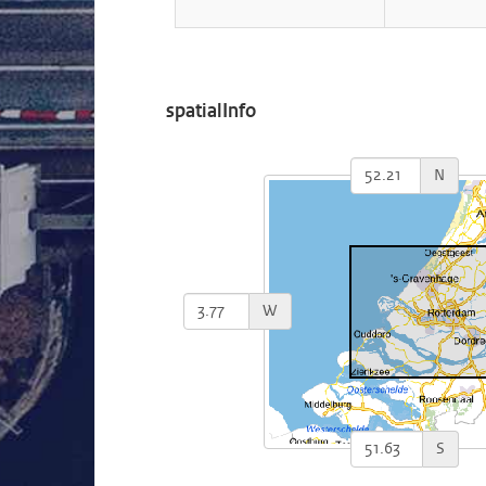
spatialInfo
N
W
S