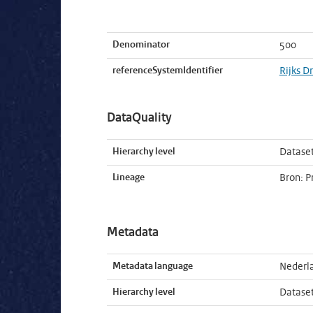
Denominator
500
referenceSystemIdentifier
Rijks D
DataQuality
Hierarchy level
Datase
Lineage
Bron: P
Metadata
Metadata language
Nederl
Hierarchy level
Datase