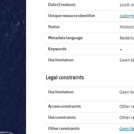
Date (Creation)
2026-0
Unique resource identifier
cad077
Status
Histori
Metadata language
Nederl
Keywords
Use limitation
Geen b
Legal constraints
Use limitation
Geen b
Access constraints
Other re
Use constraints
Other re
Other constraints
Geen b