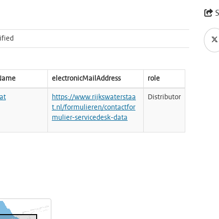
S
ified
nName
electronicMailAddress
role
at
https://www.rijkswaterstaa
Distributor
t.nl/formulieren/contactfor
mulier-servicedesk-data