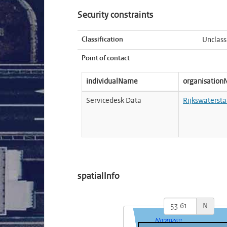
Security constraints
Classification
Unclass
Point of contact
individualName
organisatio
Servicedesk Data
Rijkswatersta
spatialInfo
N