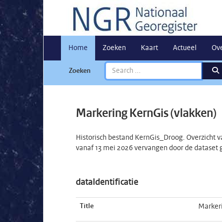
Home
Zoeken
Kaart
Actueel
Ov
Zoeken
Markering KernGis (vlakken)
Historisch bestand KernGis_Droog. Overzicht va
vanaf 13 mei 2026 vervangen door de dataset g
dataIdentificatie
Title
Markeri