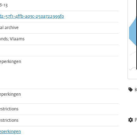
6-13
d2-57f1-4ffb-a03c-250a722999f0
cal archive
ands; Vlaams
eperkingen
eperkingen
strictions
P
strictions
eperkingen