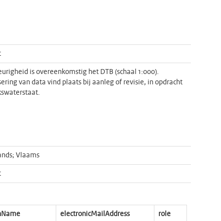
t
righeid is overeenkomstig het DTB (schaal 1:000).
sering van data vind plaats bij aanleg of revisie, in opdracht
kswaterstaat.
ands; Vlaams
t
onName
electronicMailAddress
role