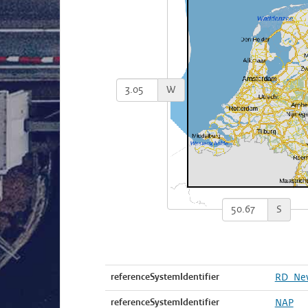
W
S
referenceSystemIdentifier
RD_Ne
referenceSystemIdentifier
NAP