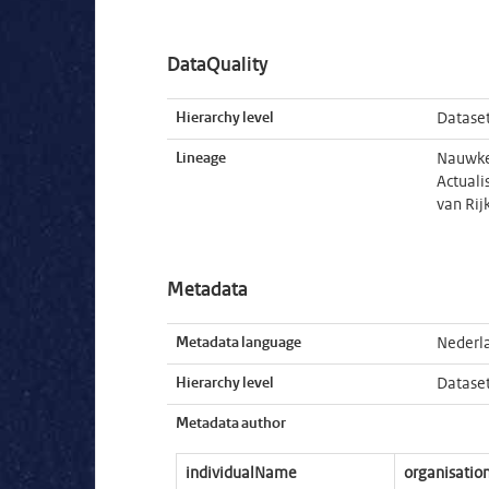
DataQuality
Hierarchy level
Datase
Lineage
Nauwkeu
Actuali
van Rij
Metadata
Metadata language
Nederl
Hierarchy level
Datase
Metadata author
individualName
organisati