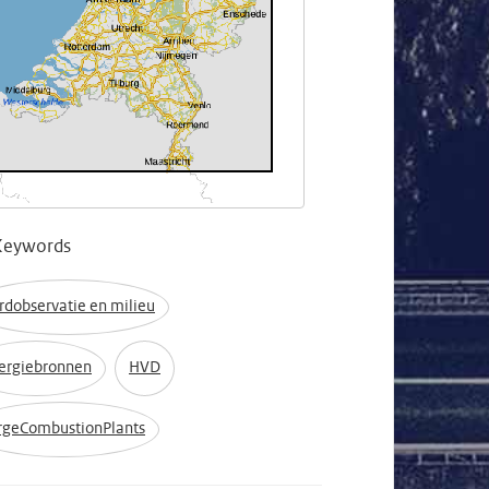
Keywords
rdobservatie en milieu
ergiebronnen
HVD
rgeCombustionPlants