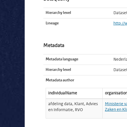
Hierarchy level
Datase
Lineage
http://
Metadata
Metadata language
Nederl
Hierarchy level
Datase
Metadata author
individualName
organisati
afdeling data, Klant, Advies
Ministerie 
Zaken en Kl
en Informatie, RVO