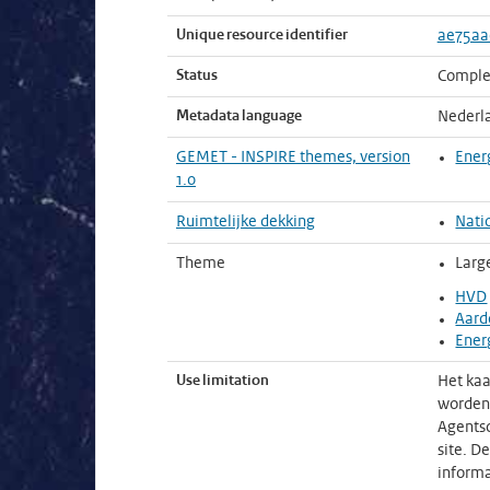
Unique resource identifier
ae75aa
Status
Comple
Metadata language
Nederl
GEMET - INSPIRE themes, version
Ener
1.0
Ruimtelijke dekking
Nati
Theme
Larg
HVD
Aard
Ener
Use limitation
Het kaa
worden 
Agentsc
site. D
informa