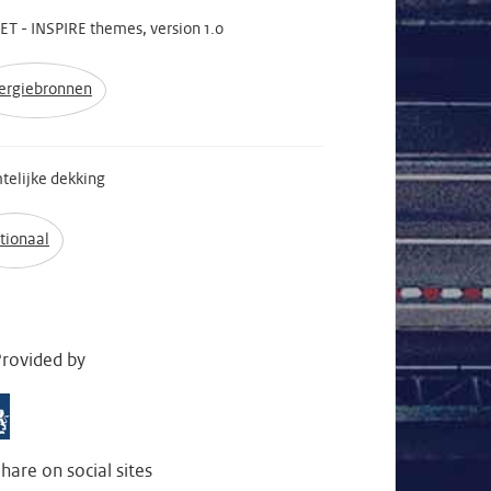
T - INSPIRE themes, version 1.0
ergiebronnen
telijke dekking
tionaal
rovided by
hare on social sites