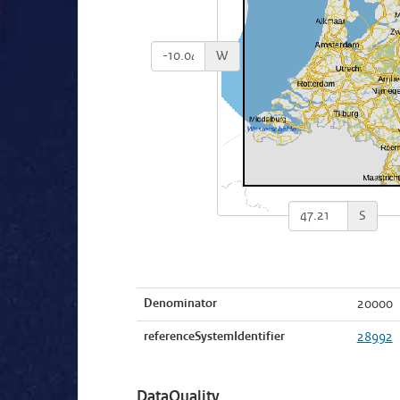
W
S
Denominator
20000
referenceSystemIdentifier
28992
DataQuality