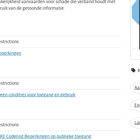
kelijkheid aanvaarden voor schade die verband houdt met
ruik van de getoonde informatie.
strictions
eperkingen
strictions
Aa
 geen condities voor toegang en gebruik
En
La
strictions
IRE Codelijst Beperkingen op publieke toegang