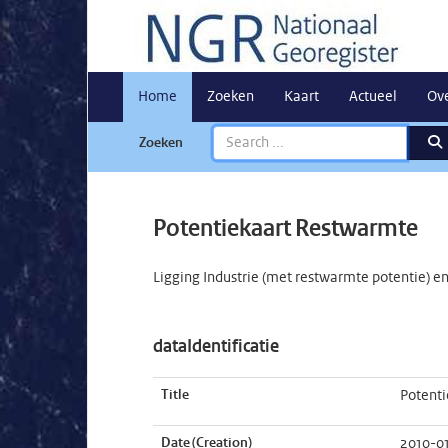
Home
Zoeken
Kaart
Actueel
Ov
Zoeken
Potentiekaart Restwarmte
Ligging Industrie (met restwarmte potentie) e
dataIdentificatie
Title
Potent
Date (Creation)
2010-0