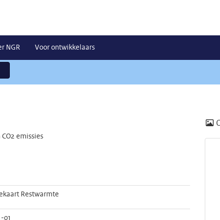
er NGR
Voor ontwikkelaars
n CO2 emissies
iekaart Restwarmte
1-01