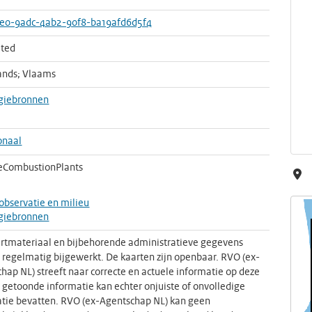
e0-9adc-4ab2-90f8-ba19afd6d5f4
ted
ands; Vlaams
giebronnen
onaal
eCombustionPlants
observatie en milieu
giebronnen
rtmateriaal en bijbehorende administratieve gegevens
regelmatig bijgewerkt. De kaarten zijn openbaar. RVO (ex-
hap NL) streeft naar correcte en actuele informatie op deze
e getoonde informatie kan echter onjuiste of onvolledige
tie bevatten. RVO (ex-Agentschap NL) kan geen