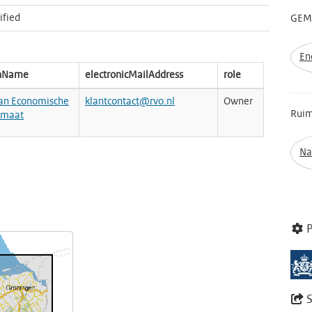
ified
GEME
En
onName
electronicMailAddress
role
van Economische
klantcontact@rvo.nl
Owner
Ruim
imaat
Na
P
S