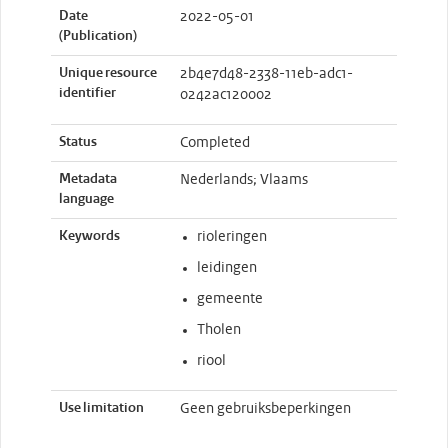
Date
2022-05-01
(Publication)
Unique resource
2b4e7d48-2338-11eb-adc1-
identifier
0242ac120002
Status
Completed
Metadata
Nederlands; Vlaams
language
Keywords
rioleringen
leidingen
gemeente
Tholen
riool
Use limitation
Geen gebruiksbeperkingen