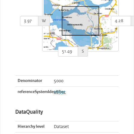
W
S
Denominator
5000
referenceSystemIdentifier
28992
DataQuality
Hierarchy level
Dataset