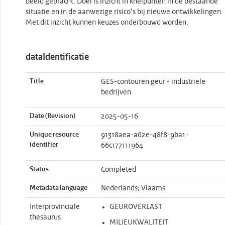
beeld gebracht. Doel is inzicht in knelpunten in de bestaande
situatie en in de aanwezige risico’s bij nieuwe ontwikkelingen.
Met dit inzicht kunnen keuzes onderbouwd worden.
dataIdentificatie
Title
GES-contouren geur - industriele
bedrijven
Date (Revision)
2025-05-16
Unique resource
91318aea-a62e-48f8-9ba1-
identifier
66c177111964
Status
Completed
Metadata language
Nederlands; Vlaams
Interprovinciale
GEUROVERLAST
thesaurus
MILIEUKWALITEIT