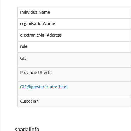
individualName
organisationName
electronicMailAddress
role
GIS
Provincie Utrecht
GIS@provincie-utrecht.nl
Custodian
spatialInfo