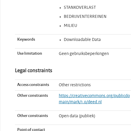
STANKOVERLAST
BEDRIJVENTERREINEN
MILIEU
Keywords
Downloadable Data
Use limitation
Geen gebruiksbeperkingen
Legal constraints
Access constraints
Other restrictions
Other constraints
https://creativecommons.org/publicdo
main/mark/1.0/deed.nl
Other constraints
Open data (publiek)
Point of contact