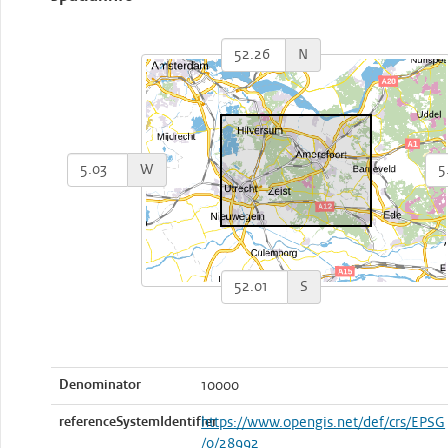
N
W
S
Denominator
10000
referenceSystemIdentifier
https://www.opengis.net/def/crs/EPSG
/0/28992