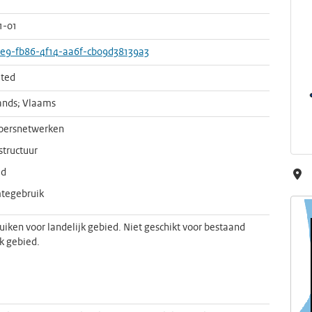
1-01
e9-fb86-4f14-aa6f-cb09d38139a3
ted
ands; Vlaams
oersnetwerken
structuur
id
tegebruik
uiken voor landelijk gebied. Niet geschikt voor bestaand
jk gebied.