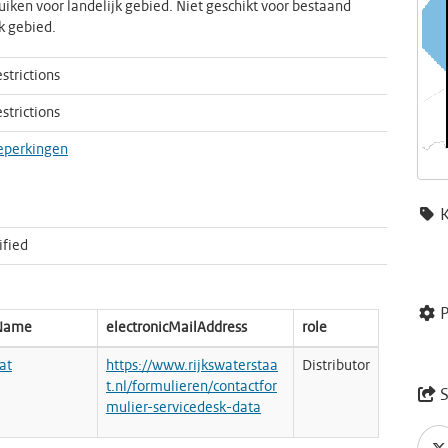
uiken voor landelijk gebied. Niet geschikt voor bestaand
jk gebied.
strictions
strictions
eperkingen
ified
P
nName
electronicMailAddress
role
at
https://www.rijkswaterstaa
Distributor
t.nl/formulieren/contactfor
S
mulier-servicedesk-data