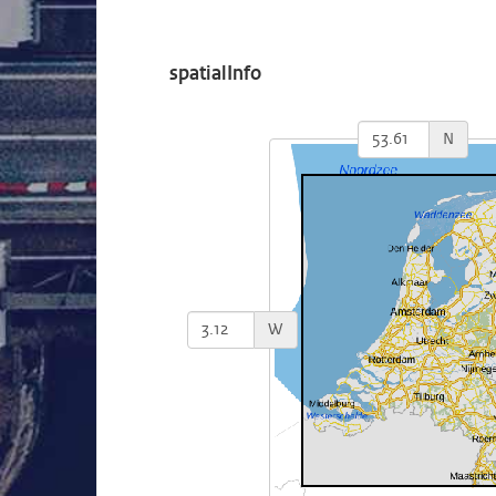
spatialInfo
N
W