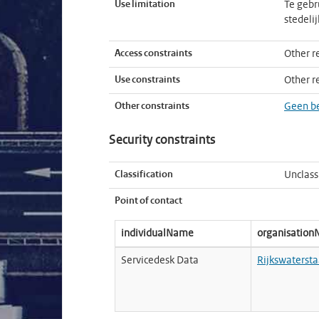
Use limitation
Te gebr
stedeli
Access constraints
Other re
Use constraints
Other re
Other constraints
Geen b
Security constraints
Classification
Unclass
Point of contact
individualName
organisatio
Servicedesk Data
Rijkswatersta