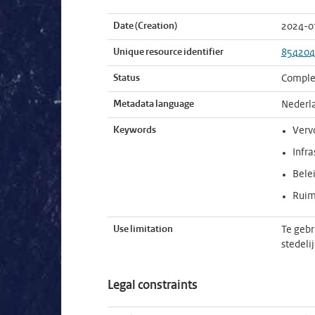
Date (Creation)
2024-0
Unique resource identifier
854204
Status
Comple
Metadata language
Nederl
Keywords
Verv
Infra
Bele
Ruim
Use limitation
Te gebr
stedeli
Legal constraints