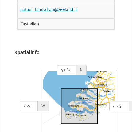
natuur_landschap@zeeland.nl
Custodian
spatialInfo
N
W