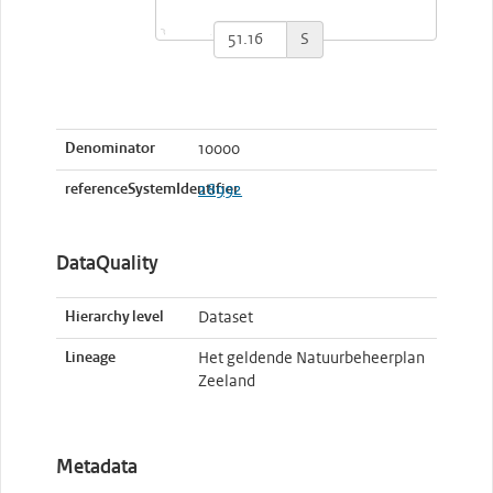
S
Denominator
10000
referenceSystemIdentifier
28992
DataQuality
Hierarchy level
Dataset
Lineage
Het geldende Natuurbeheerplan
Zeeland
Metadata