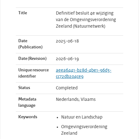
Title
Definitief besluit 4e wijziging
van de Omgevingsverordening
Zeeland (Natuurnetwerk)
Date
2025-06-18
(Publication)
Date (Revision)
2026-06-19
Unique resource
aeea6441-b28d-4be1-96d3-
identifier
cc72db204ce9
Status
Completed
Metadata
Nederlands; Vlaams
language
Keywords
Natuur en Landschap
Omgevingsverordening
Zeeland