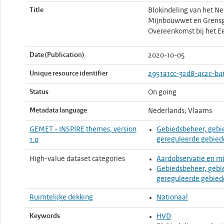
Title
Blokindeling van het Ne
Mijnbouwwet en Grensg
Overeenkomst bij het 
Date (Publication)
2020-10-05
Unique resource identifier
2951a1cc-32d8-4c2c-b
Status
On going
Metadata language
Nederlands; Vlaams
GEMET - INSPIRE themes, version
Gebiedsbeheer, gebi
gereguleerde gebied
1.0
High-value dataset categories
Aardobservatie en mi
Gebiedsbeheer, gebi
gereguleerde gebied
Ruimtelijke dekking
Nationaal
Keywords
HVD