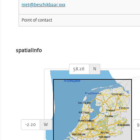
niet@beschikbaar.xxx
Point of contact
spatialInfo
N
W