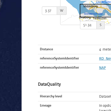
W
S
Distance
4 mete
referenceSystemIdentifier
RD_Ne
referenceSystemIdentifier
NAP
DataQuality
Hierarchy level
Datase
Lineage
In opdr