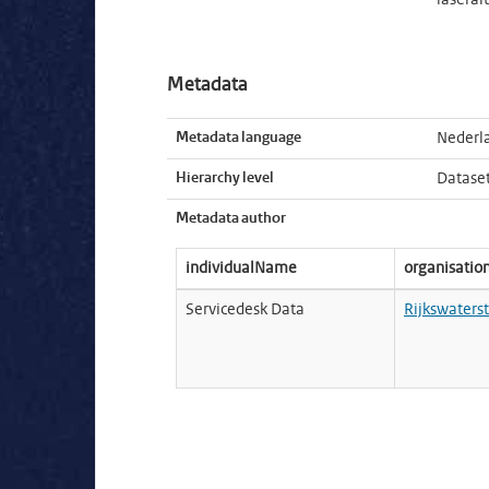
laseral
Metadata
Metadata language
Nederl
Hierarchy level
Datase
Metadata author
individualName
organisati
Servicedesk Data
Rijkswaters