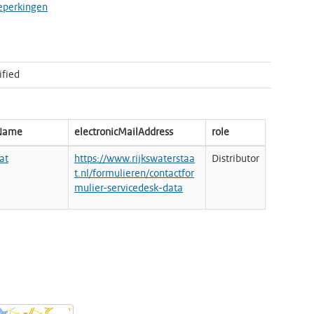
eperkingen
ified
nName
electronicMailAddress
role
at
https://www.rijkswaterstaa
Distributor
t.nl/formulieren/contactfor
mulier-servicedesk-data