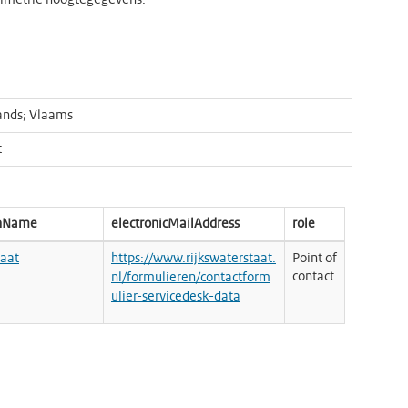
timetrie hoogtegegevens.
ands; Vlaams
t
onName
electronicMailAddress
role
taat
https://www.rijkswaterstaat.
Point of
contact
nl/formulieren/contactform
ulier-servicedesk-data