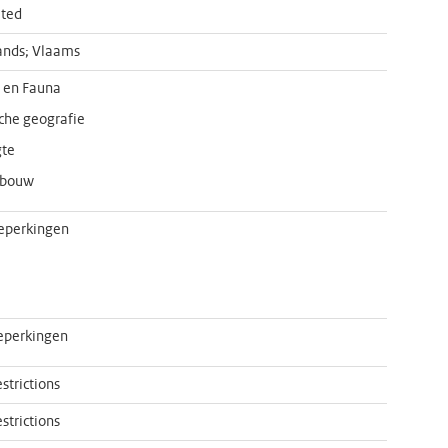
ted
ands; Vlaams
a en Fauna
sche geografie
te
dbouw
eperkingen
eperkingen
strictions
strictions