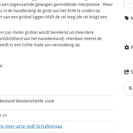
 is een zogenaamde gewogen gemiddelde interpolatie . Meer
 U in de handleiding de grids van het AHN te vinden op
van een gridcel liggen blijft de cel leeg (de cel krijgt een
een 2x2 meter gridcel wordt berekend uit meerdere
puntdichtheid van het basisbestand). Hierdoor neemt de
reedt er een lichte mate van vervlakking op.
P
nt
S
bestand Westerschelde 2008
1-01
74-0997-4c72-91df-fa31afe9744a