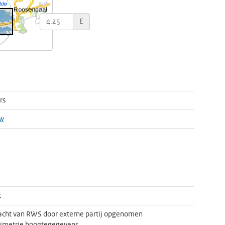
E
rs
w
t
acht van RWS door externe partij opgenomen