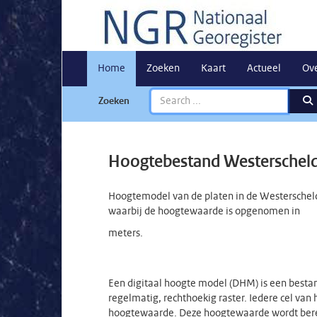
Home
Zoeken
Kaart
Actueel
Ov
Zoeken
Hoogtebestand Westerschel
Hoogtemodel van de platen in de Westerscheld
waarbij de hoogtewaarde is opgenomen in
meters.
Een digitaal hoogte model (DHM) is een best
regelmatig, rechthoekig raster. Iedere cel van 
hoogtewaarde. Deze hoogtewaarde wordt berek