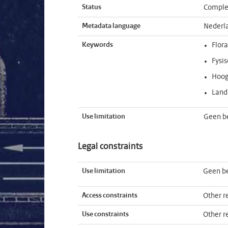
Status
Comple
Metadata language
Nederl
Keywords
Flor
Fysi
Hoog
Lan
Use limitation
Geen b
Legal constraints
Use limitation
Geen b
Access constraints
Other re
Use constraints
Other re