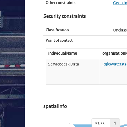
Other constraints
Geen b
Security constraints
Classification
Unclass
Point of contact
individualName
organisatio
Servicedesk Data
Rijkswatersta
spatialInfo
N