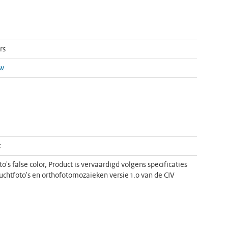
rs
w
t
o's false color, Product is vervaardigd volgens specificaties
luchtfoto's en orthofotomozaieken versie 1.0 van de CIV