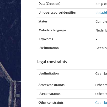
Date (Creation)
2019-0
Unique resource identifier
ded486
Status
Comple
Metadata language
Nederl
Keywords
Use limitation
Geen b
Legal constraints
Use limitation
Geen b
Access constraints
Other re
Use constraints
Other re
Other constraints
Geen b