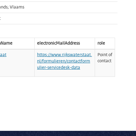
ands; Vlaams
t
onName
electronicMailAddress
role
taat
https://www.rijkswaterstaat.
Point of
contact
nl/formulieren/contactform
ulier-servicedesk-data