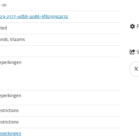
1-01
29-2517-4db8-a086-9f82939cac32
P
ted
ands; Vlaams
S
eperkingen
eperkingen
strictions
strictions
eperkingen