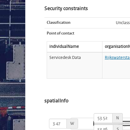
Security constraints
Classification
Unclass
Point of contact
individualName
organisatio
Servicedesk Data
Rijkswatersta
spatialInfo
N
W
S