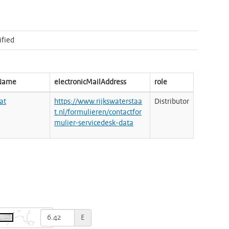
ified
nName
electronicMailAddress
role
at
https://www.rijkswaterstaa
Distributor
t.nl/formulieren/contactfor
mulier-servicedesk-data
E