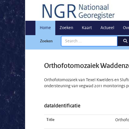
Home
Zoeken
Kaart
Actueel
Ov
Zoeken
Orthofotomozaiek Waddenze
Orthofotomozaiek van Texel Kwelders en Slufte
ondersteuning van vegwad 2011 monitorings p
dataIdentificatie
Title
Orthof