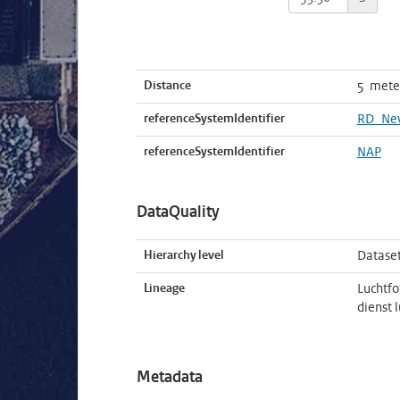
Distance
5 mete
referenceSystemIdentifier
RD_Ne
referenceSystemIdentifier
NAP
DataQuality
Hierarchy level
Datase
Lineage
Luchtfot
dienst 
Metadata