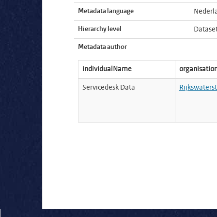
Metadata language
Nederl
Hierarchy level
Datase
Metadata author
individualName
organisati
Servicedesk Data
Rijkswaters