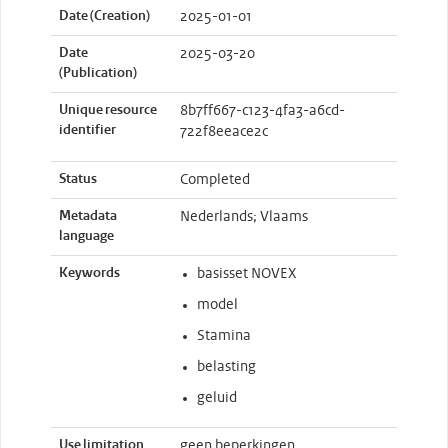
Date (Creation)
2025-01-01
Date
2025-03-20
(Publication)
Unique resource
8b7ff667-c123-4fa3-a6cd-
identifier
722f8eeace2c
Status
Completed
Metadata
Nederlands; Vlaams
language
Keywords
basisset NOVEX
model
Stamina
belasting
geluid
Use limitation
geen beperkingen