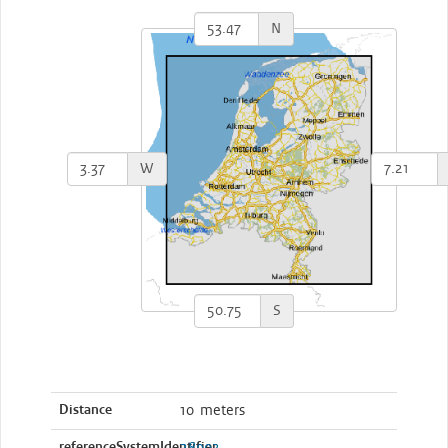
N
W
S
Distance
10 meters
referenceSystemIdentifier
28992