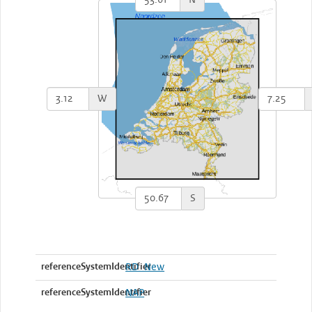
W
S
referenceSystemIdentifier
RD_New
referenceSystemIdentifier
NAP