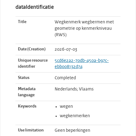
dataIdentificatie
Title
Wegkenmerk wegbermen met
geometrie op kenmerkniveau
(RWS)
Date (Creation)
2026-07-03
Unique resource
5cd6e2a2-70db-450a-b97c-
identifier
ebb008132d74
Status
Completed
Metadata
Nederlands; Vlaams
language
Keywords
wegen
wegkenmerken
Use limitation
Geen beperkingen