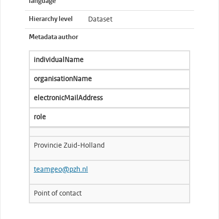
language
Hierarchy level
Dataset
Metadata author
individualName
organisationName
electronicMailAddress
role
Provincie Zuid-Holland
teamgeo@pzh.nl
Point of contact