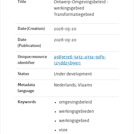
Title
Ontwerp-Omgevingsbeleid -
werkingsgebied
Transformatiegebied
Date (Creation)
2026-03-20
Date
2026-03-20
(Publication)
Unique resource
a983e1e6-3a32-4334-90f9-
identifier
125dd25b9911
Status
Under development
Metadata
Nederlands; Vlaams
language
Keywords
omgevingsbeleid
werkingsgebieden
werkingsgebied
visie