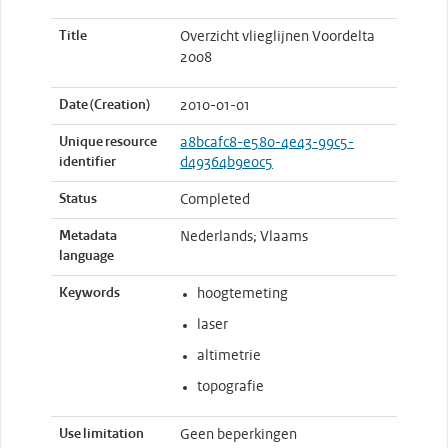
Title
Overzicht vlieglijnen Voordelta
2008
Date (Creation)
2010-01-01
Unique resource
a8bcafc8-e580-4e43-99c5-
identifier
d49364b9e0c5
Status
Completed
Metadata
Nederlands; Vlaams
language
Keywords
hoogtemeting
laser
altimetrie
topografie
Use limitation
Geen beperkingen