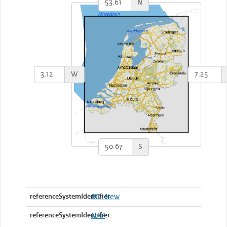
N
W
S
referenceSystemIdentifier
RD_New
referenceSystemIdentifier
NAP