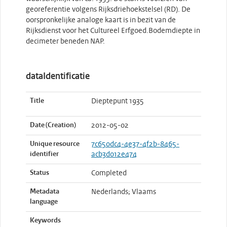
georeferentie volgens Rijksdriehoekstelsel (RD). De
oorspronkelijke analoge kaart is in bezit van de
Rijksdienst voor het Cultureel Erfgoed.Bodemdiepte in
decimeter beneden NAP.
dataIdentificatie
Title
Dieptepunt 1935
Date (Creation)
2012-05-02
Unique resource
7c650dc4-4e37-4f2b-8465-
identifier
acb3d012e474
Status
Completed
Metadata
Nederlands; Vlaams
language
Keywords