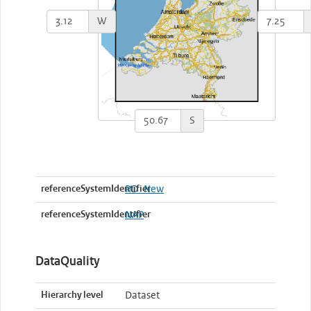
W
S
referenceSystemIdentifier
RD_New
referenceSystemIdentifier
NAP
DataQuality
Hierarchy level
Dataset