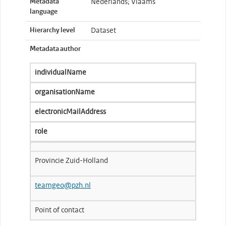
Metadata
Nederlands; Vlaams
language
Hierarchy level
Dataset
Metadata author
individualName
organisationName
electronicMailAddress
role
Provincie Zuid-Holland
teamgeo@pzh.nl
Point of contact