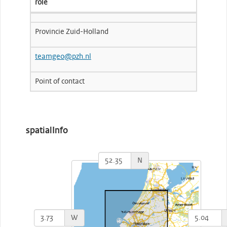
role
Provincie Zuid-Holland
teamgeo@pzh.nl
Point of contact
spatialInfo
N
W