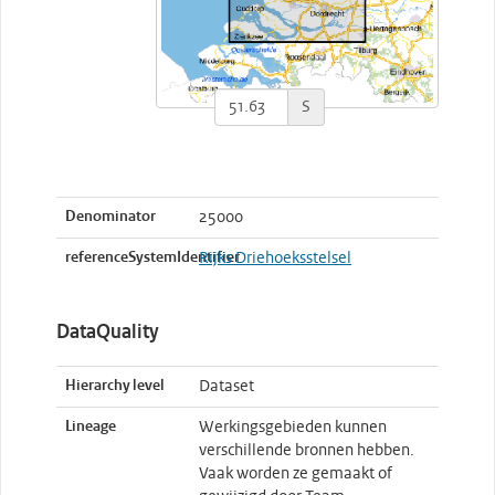
S
Denominator
25000
referenceSystemIdentifier
Rijks Driehoeksstelsel
DataQuality
Hierarchy level
Dataset
Lineage
Werkingsgebieden kunnen
verschillende bronnen hebben.
Vaak worden ze gemaakt of