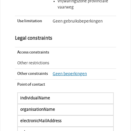
vrijwaringszone provinciale
vaarweg
Use limitation
Geen gebruiksbeperkingen
Legal constraints
Access constraints
Other restrictions
Other constraints
Geen beperkingen
Point of contact
individualName
organisationName
electronicMailAddress