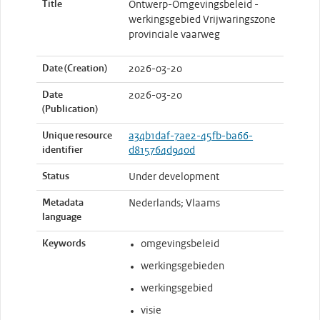
Title
Ontwerp-Omgevingsbeleid -
werkingsgebied Vrijwaringszone
provinciale vaarweg
Date (Creation)
2026-03-20
Date
2026-03-20
(Publication)
Unique resource
a34b1daf-7ae2-45fb-ba66-
identifier
d815764d940d
Status
Under development
Metadata
Nederlands; Vlaams
language
Keywords
omgevingsbeleid
werkingsgebieden
werkingsgebied
visie