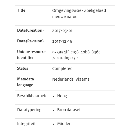
Title
Omgevingsvisie- Zoekgebied
nieuwe natuur
Date (Creation)
2017-03-01
Date (Revision)
2017-12-18
Unique resource
935aa4ff-c198-40b8-846c-
identifier
7ac01ab92c3e
Status
Completed
Metadata
Nederlands; Vlaams
language
Beschikbaarheid
Hoog
Datatypering
Bron dataset
Integriteit
Midden