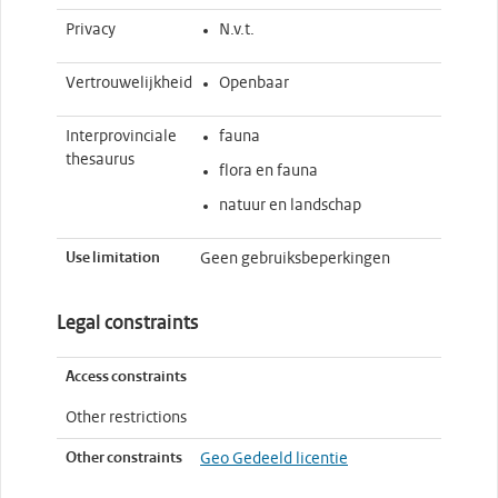
Privacy
N.v.t.
Vertrouwelijkheid
Openbaar
Interprovinciale
fauna
thesaurus
flora en fauna
natuur en landschap
Use limitation
Geen gebruiksbeperkingen
Legal constraints
Access constraints
Other restrictions
Other constraints
Geo Gedeeld licentie