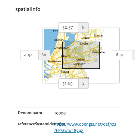
spatialInfo
N
W
S
Denominator
10000
referenceSystemIdentifier
https://www.opengis.net/def/crs
/EPSG/0/28992