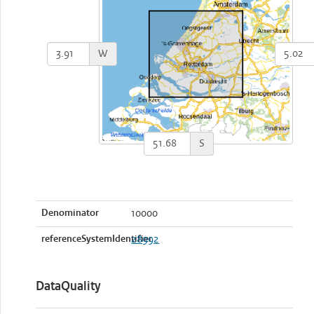
W
S
Denominator
10000
referenceSystemIdentifier
28992
DataQuality