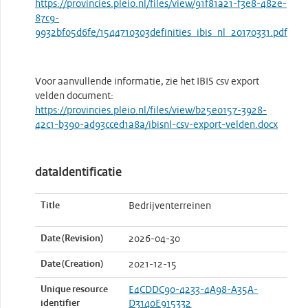
https://provincies.pleio.nl/files/view/91f81a21-f3e8-482e-
87c9-
9932bf05d6fe/1544710303definities_ibis_nl_20170331.pdf
Voor aanvullende informatie, zie het IBIS csv export
velden document:
https://provincies.pleio.nl/files/view/b25e0157-3928-
42c1-b390-ad93cced1a8a/ibisnl-csv-export-velden.docx
dataIdentificatie
Title
Bedrijventerreinen
Date (Revision)
2026-04-30
Date (Creation)
2021-12-15
Unique resource
E4CDDC90-4233-4A98-A35A-
identifier
D3140E915332