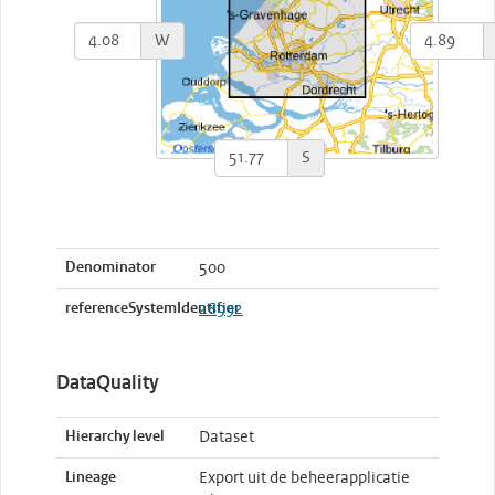
W
S
Denominator
500
referenceSystemIdentifier
28992
DataQuality
Hierarchy level
Dataset
Lineage
Export uit de beheerapplicatie