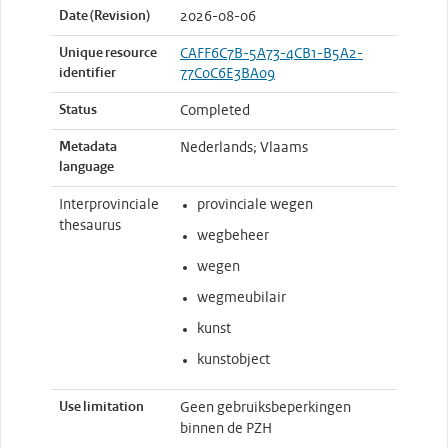
Date (Revision)
2026-08-06
Unique resource
CAFF6C7B-5A73-4CB1-B5A2-
identifier
77C0C6E3BA09
Status
Completed
Metadata
Nederlands; Vlaams
language
Interprovinciale
provinciale wegen
thesaurus
wegbeheer
wegen
wegmeubilair
kunst
kunstobject
Use limitation
Geen gebruiksbeperkingen
binnen de PZH