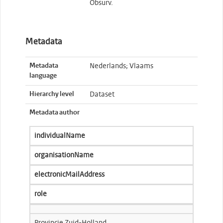
Obsurv.
Metadata
Metadata
Nederlands; Vlaams
language
Hierarchy level
Dataset
Metadata author
individualName
organisationName
electronicMailAddress
role
Provincie Zuid-Holland