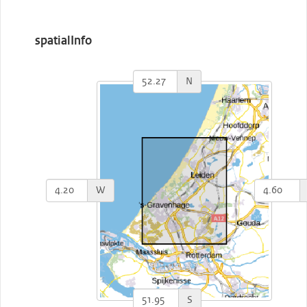
spatialInfo
N
W
S