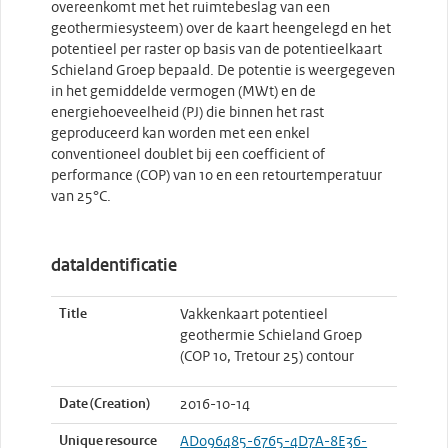
overeenkomt met het ruimtebeslag van een
geothermiesysteem) over de kaart heengelegd en het
potentieel per raster op basis van de potentieelkaart
Schieland Groep bepaald. De potentie is weergegeven
in het gemiddelde vermogen (MWt) en de
energiehoeveelheid (PJ) die binnen het rast
geproduceerd kan worden met een enkel
conventioneel doublet bij een coefficient of
performance (COP) van 10 en een retourtemperatuur
van 25°C.
dataIdentificatie
Title
Vakkenkaart potentieel
geothermie Schieland Groep
(COP 10, Tretour 25) contour
Date (Creation)
2016-10-14
Unique resource
AD096485-6765-4D7A-8E36-