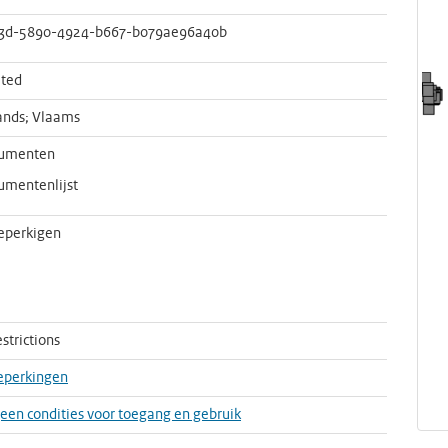
3d-5890-4924-b667-b079ae96a40b
ted
ands; Vlaams
umenten
mentenlijst
eperkigen
strictions
eperkingen
 geen condities voor toegang en gebruik