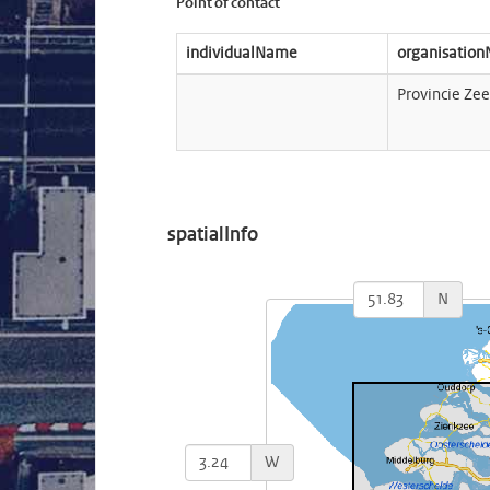
Point of contact
individualName
organisatio
Provincie Ze
spatialInfo
N
W