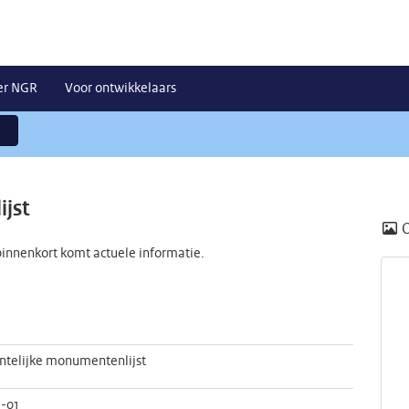
er NGR
Voor ontwikkelaars
jst
innenkort komt actuele informatie.
telijke monumentenlijst
-01