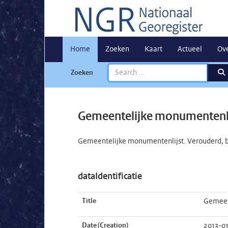
Home
Zoeken
Kaart
Actueel
Ov
Zoeken
Gemeentelijke monumentenli
Gemeentelijke monumentenlijst. Verouderd, b
dataIdentificatie
Title
Gemeen
Date (Creation)
2013-01