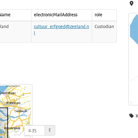
nName
electronicMailAddress
role
eland
cultuur_erfgoed@zeeland.n
Custodian
l
E