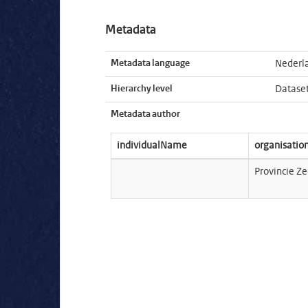
Metadata
Metadata language
Nederl
Hierarchy level
Datase
Metadata author
individualName
organisati
Provincie Z