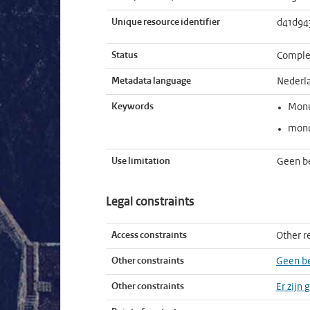
Unique resource identifier
d41d94
Status
Comple
Metadata language
Nederl
Keywords
Mon
monu
Use limitation
Geen b
Legal constraints
Access constraints
Other re
Other constraints
Geen b
Other constraints
Er zijn