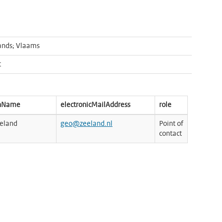
ands; Vlaams
t
onName
electronicMailAddress
role
eeland
geo@zeeland.nl
Point of
contact