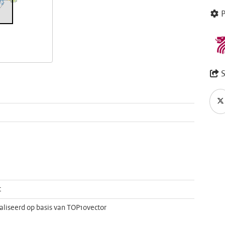
P
S
t
aliseerd op basis van TOP10vector