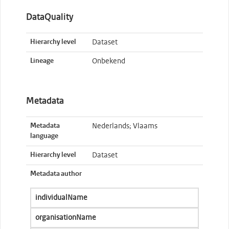
DataQuality
Hierarchy level
Dataset
Lineage
Onbekend
Metadata
Metadata
Nederlands; Vlaams
language
Hierarchy level
Dataset
Metadata author
individualName
organisationName