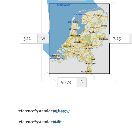
W
S
referenceSystemIdentifier
RD_New
referenceSystemIdentifier
NAP