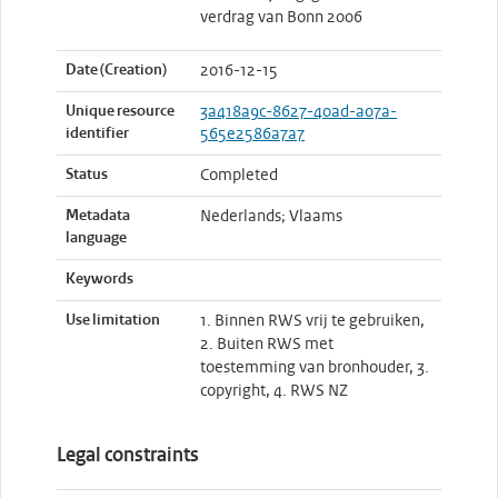
verdrag van Bonn 2006
Date (Creation)
2016-12-15
Unique resource
3a418a9c-8627-40ad-a07a-
identifier
565e2586a7a7
Status
Completed
Metadata
Nederlands; Vlaams
language
Keywords
Use limitation
1. Binnen RWS vrij te gebruiken,
2. Buiten RWS met
toestemming van bronhouder, 3.
copyright, 4. RWS NZ
Legal constraints