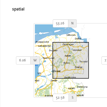
spatial
N
W
S