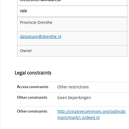
electronicMailAddress
role
Provincie Drenthe
datateam@drenthe.nl
Owner
Legal constraints
Access constraints
Other restrictions
Other constraints
Geen beperkingen
Other constraints
http://creativecommons.org/publicdo
main/mark/1.0/deed.nl