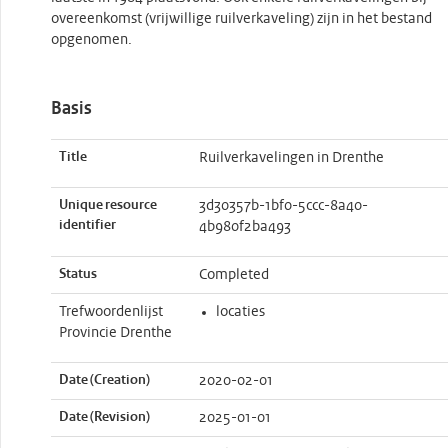
overeenkomst (vrijwillige ruilverkaveling) zijn in het bestand
opgenomen.
Basis
Title
Ruilverkavelingen in Drenthe
Unique resource
3d30357b-1bf0-5ccc-8a40-
identifier
4b980f2ba493
Status
Completed
Trefwoordenlijst
locaties
Provincie Drenthe
Date (Creation)
2020-02-01
Date (Revision)
2025-01-01