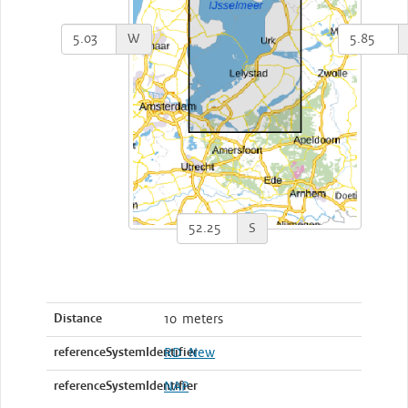
W
S
Distance
10 meters
referenceSystemIdentifier
RD_New
referenceSystemIdentifier
NAP