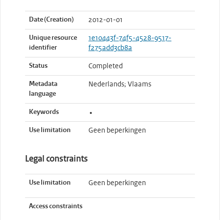
Date (Creation)
2012-01-01
Unique resource
1e10443f-74f5-4528-9517-
identifier
f275add3cb8a
Status
Completed
Metadata
Nederlands; Vlaams
language
Keywords
Use limitation
Geen beperkingen
Legal constraints
Use limitation
Geen beperkingen
Access constraints