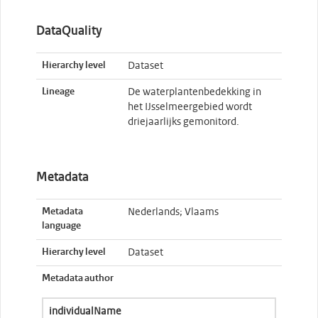
DataQuality
Hierarchy level
Dataset
Lineage
De waterplantenbedekking in
het IJsselmeergebied wordt
driejaarlijks gemonitord.
Metadata
Metadata
Nederlands; Vlaams
language
Hierarchy level
Dataset
Metadata author
individualName