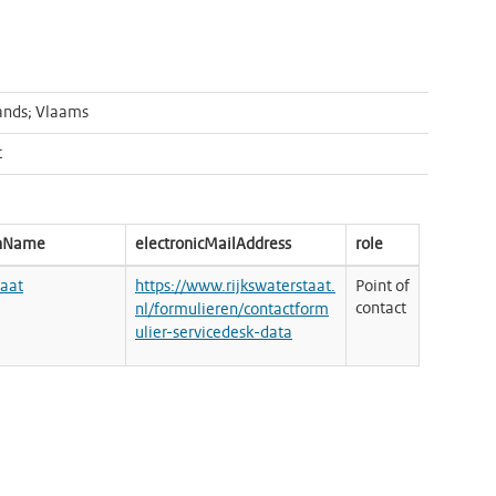
ands; Vlaams
t
onName
electronicMailAddress
role
taat
https://www.rijkswaterstaat.
Point of
contact
nl/formulieren/contactform
ulier-servicedesk-data