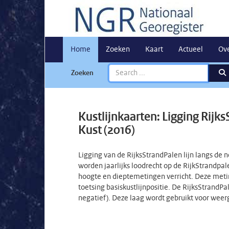
Home
Zoeken
Kaart
Actueel
Ov
Zoeken
Kustlijnkaarten: Ligging Rijk
Kust (2016)
Ligging van de RijksStrandPalen lijn langs de
worden jaarlijks loodrecht op de RijkStrandpale
hoogte en dieptemetingen verricht. Deze meti
toetsing basiskustlijnpositie. De RijksStrandPa
negatief). Deze laag wordt gebruikt voor weer