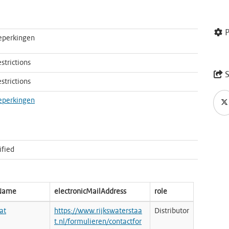
P
eperkingen
strictions
S
strictions
eperkingen
ified
nName
electronicMailAddress
role
at
https://www.rijkswaterstaa
Distributor
t.nl/formulieren/contactfor