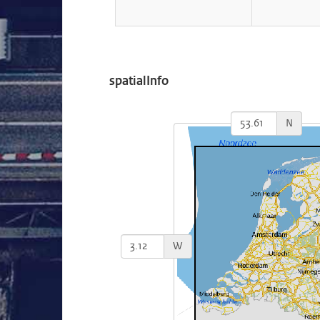
spatialInfo
N
W