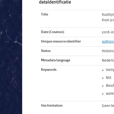
dataIdentificatie
Title
Kustlij
Kust (2
Date (Creation)
2016-0
Unique resource identifier
908301
Status
Histori
Metadata language
Nederl
Keywords
Veil
NIS
Besc
wate
Use limitation
Geen b