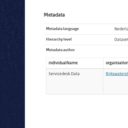
Metadata
Metadata language
Nederl
Hierarchy level
Datase
Metadata author
individualName
organisati
Servicedesk Data
Rijkswaters