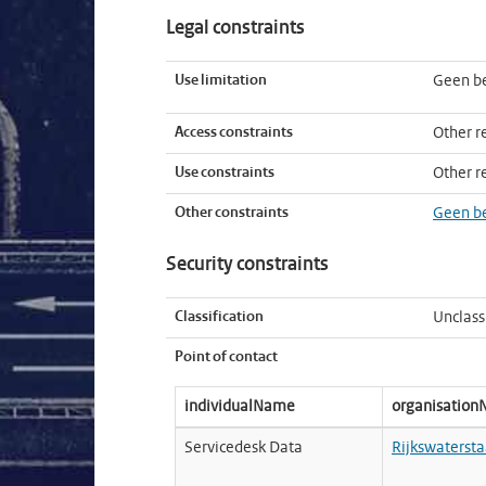
Legal constraints
Use limitation
Geen b
Access constraints
Other re
Use constraints
Other re
Other constraints
Geen b
Security constraints
Classification
Unclass
Point of contact
individualName
organisatio
Servicedesk Data
Rijkswatersta