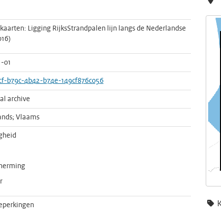
nkaarten: Ligging RijksStrandpalen lijn langs de Nederlandse
016)
1-01
cf-b79c-4b42-b74e-149cf876c056
cal archive
ands; Vlaams
igheid
herming
r
eperkingen