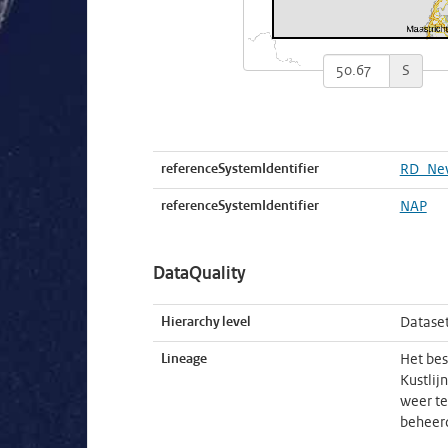
S
referenceSystemIdentifier
RD_Ne
referenceSystemIdentifier
NAP
DataQuality
Hierarchy level
Datase
Lineage
Het bes
Kustlij
weer te
beheerd