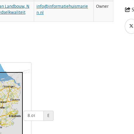
van Landbouw, N
info@informatiehuismarie
Owner
S
edselkwaliteit
n.nl
E