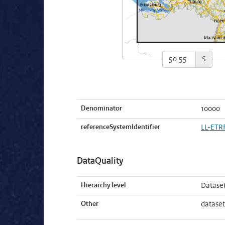
S
Denominator
10000
referenceSystemIdentifier
LL-ETR
DataQuality
Hierarchy level
Datase
Other
dataset