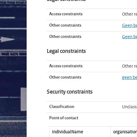
Access constraints
Other re
Other constraints
Geen b
Other constraints
Geen b
Legal constraints
Access constraints
Other re
Other constraints
geen b
Security constraints
Classification
Unclass
Point of contact
individualName
organisati