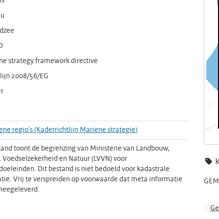
ls
eu
dzee
D
ne strategy framework directive
tlijn 2008/56/EG
r
ne regio's (Kaderrichtlijn Mariene strategie)
tand toont de begrenzing van Ministerie van Landbouw,
j, Voedselzekerheid en Natuur (LVVN) voor
doeleinden. Dit bestand is niet bedoeld voor kadastrale
tie. Vrij te verspreiden op voorwaarde dat meta informatie
GEME
meegeleverd.
Ge