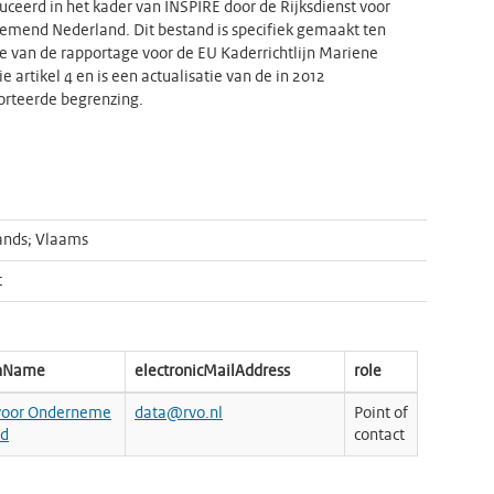
ceerd in het kader van INSPIRE door de Rijksdienst voor
mend Nederland. Dit bestand is specifiek gemaakt ten
 van de rapportage voor de EU Kaderrichtlijn Mariene
e artikel 4 en is een actualisatie van de in 2012
rteerde begrenzing.
ands; Vlaams
t
onName
electronicMailAddress
role
 voor Onderneme
data@rvo.nl
Point of
nd
contact