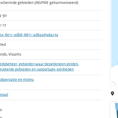
schermde gebieden (INSPIRE geharmoniseerd)
4-30
2-17
e4-8e11-4db6-8871-ad6aa69da23a
ted
ands; Vlaams
edsbeheer, gebieden waar beperkingen gelden,
guleerde gebieden en rapportage-eenheden
observatie en milieu
onaal
en