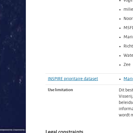
voge
mili
Noor
MSF
Mari
Rich
Wate
Zee
INSPIRE prioritaire dataset
Marie
Use limitation
Dit bes
Visseri
beleids
informa
wordt 
Legal constraints