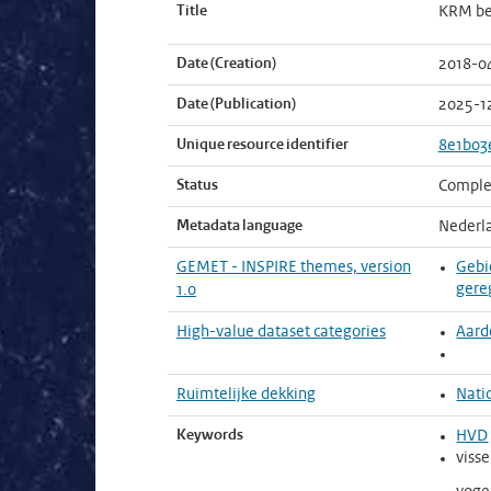
Title
KRM be
Date (Creation)
2018-0
Date (Publication)
2025-1
Unique resource identifier
8e1b03
Status
Comple
Metadata language
Nederl
GEMET - INSPIRE themes, version
Gebi
gere
1.0
High-value dataset categories
Aard
Ruimtelijke dekking
Nati
Keywords
HVD
viss