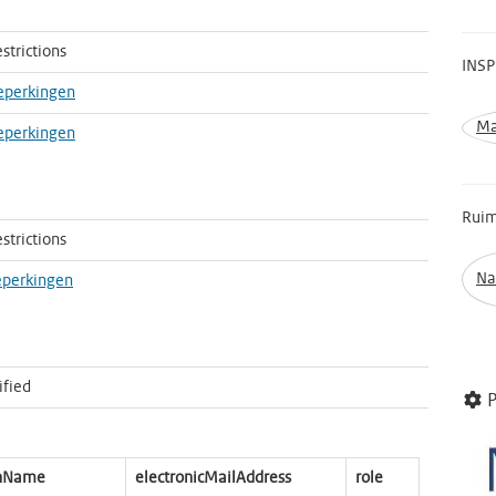
strictions
INSP
eperkingen
Ma
eperkingen
Ruim
strictions
Na
eperkingen
ified
P
onName
electronicMailAddress
role