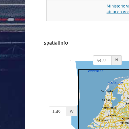
Ministerie 
atuur en Vo
spatialInfo
N
W