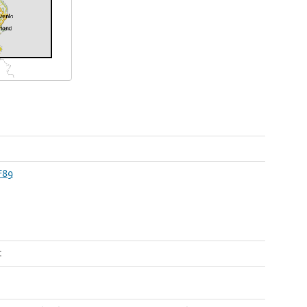
F89
t