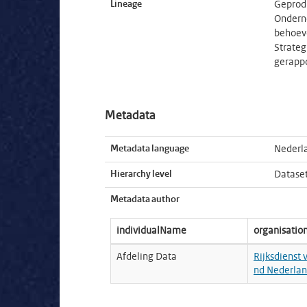
Lineage
Geprodu
Onderne
behoeve
Strategi
gerappo
Metadata
Metadata language
Nederl
Hierarchy level
Datase
Metadata author
individualName
organisati
Afdeling Data
Rijksdienst
nd Nederla