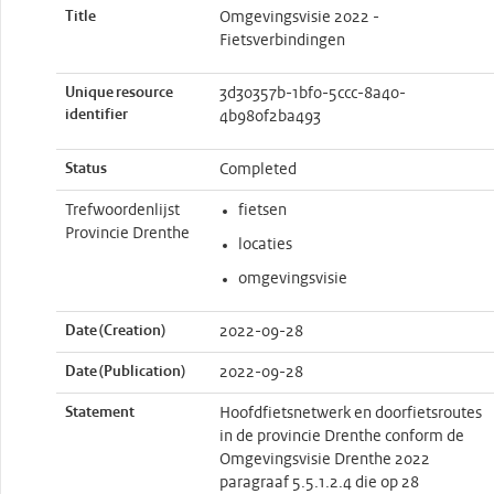
Title
Omgevingsvisie 2022 -
Fietsverbindingen
Unique resource
3d30357b-1bf0-5ccc-8a40-
identifier
4b980f2ba493
Status
Completed
Trefwoordenlijst
fietsen
Provincie Drenthe
locaties
omgevingsvisie
Date (Creation)
2022-09-28
Date (Publication)
2022-09-28
Statement
Hoofdfietsnetwerk en doorfietsroutes
in de provincie Drenthe conform de
Omgevingsvisie Drenthe 2022
paragraaf 5.5.1.2.4 die op 28