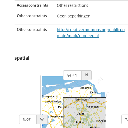
Access constraints
Other restrictions
Other constraints
Geen beperkingen
Other constraints
http://creativecommons.org/publicdo
main/mark/1.0/deed.nl
spatial
N
W