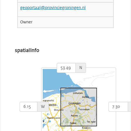
geoportaal@provinciegroningen.nl
Owner
spatialInfo
N
W