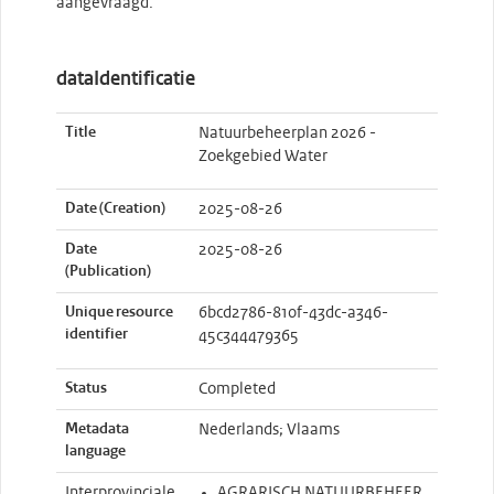
aangevraagd.
dataIdentificatie
Title
Natuurbeheerplan 2026 -
Zoekgebied Water
Date (Creation)
2025-08-26
Date
2025-08-26
(Publication)
Unique resource
6bcd2786-810f-43dc-a346-
identifier
45c344479365
Status
Completed
Metadata
Nederlands; Vlaams
language
Interprovinciale
AGRARISCH NATUURBEHEER