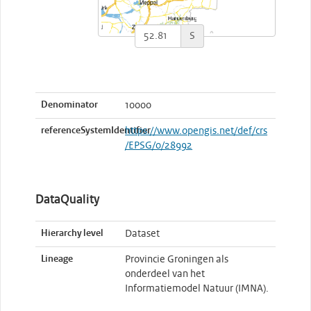
S
Denominator
10000
referenceSystemIdentifier
https://www.opengis.net/def/crs
/EPSG/0/28992
DataQuality
Hierarchy level
Dataset
Lineage
Provincie Groningen als
onderdeel van het
Informatiemodel Natuur (IMNA).