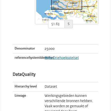
S
Denominator
25000
referenceSystemIdentifier
Rijks Driehoeksstelsel
DataQuality
Hierarchy level
Dataset
Lineage
Werkingsgebieden kunnen
verschillende bronnen hebben.
Vaak worden ze gemaakt of