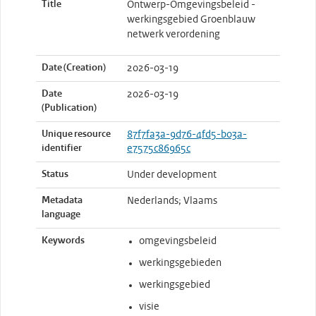
Title
Ontwerp-Omgevingsbeleid -
werkingsgebied Groenblauw
netwerk verordening
Date (Creation)
2026-03-19
Date
2026-03-19
(Publication)
Unique resource
87f7fa3a-9d76-4fd5-b03a-
identifier
e7575c86965c
Status
Under development
Metadata
Nederlands; Vlaams
language
Keywords
omgevingsbeleid
werkingsgebieden
werkingsgebied
visie