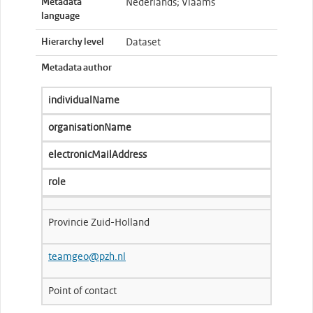
Metadata
Nederlands; Vlaams
language
Hierarchy level
Dataset
Metadata author
individualName
organisationName
electronicMailAddress
role
Provincie Zuid-Holland
teamgeo@pzh.nl
Point of contact