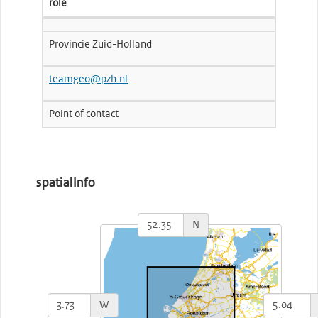
role
Provincie Zuid-Holland
teamgeo@pzh.nl
Point of contact
spatialInfo
N
W