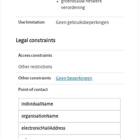
groenblauw netwerk
verordening
Use limitation
Geen gebruiksbeperkingen
Legal constraints
Access constraints
Other restrictions
Other constraints
Geen beperkingen
Point of contact
individualName
organisationName
electronicMailAddress