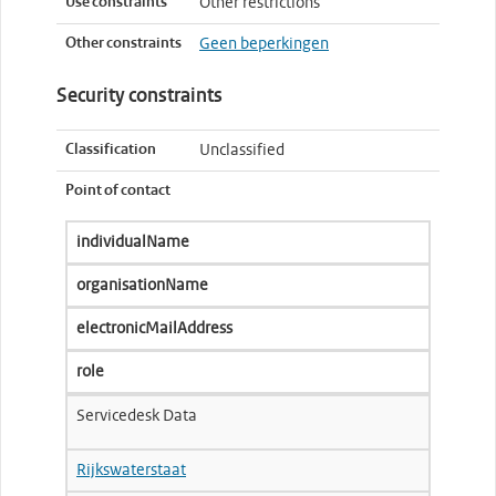
Use constraints
Other restrictions
Other constraints
Geen beperkingen
Security constraints
Classification
Unclassified
Point of contact
individualName
organisationName
electronicMailAddress
role
Servicedesk Data
Rijkswaterstaat