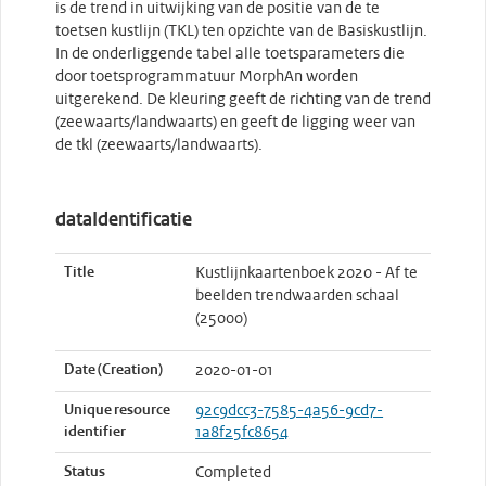
is de trend in uitwijking van de positie van de te
toetsen kustlijn (TKL) ten opzichte van de Basiskustlijn.
In de onderliggende tabel alle toetsparameters die
door toetsprogrammatuur MorphAn worden
uitgerekend. De kleuring geeft de richting van de trend
(zeewaarts/landwaarts) en geeft de ligging weer van
de tkl (zeewaarts/landwaarts).
dataIdentificatie
Title
Kustlijnkaartenboek 2020 - Af te
beelden trendwaarden schaal
(25000)
Date (Creation)
2020-01-01
Unique resource
92c9dcc3-7585-4a56-9cd7-
identifier
1a8f25fc8654
Status
Completed