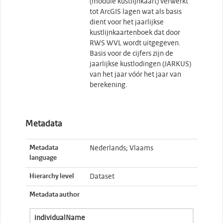
(module kustlijnkaart) verwerkt
tot ArcGIS lagen wat als basis
dient voor het jaarlijkse
kustlijnkaartenboek dat door
RWS WVL wordt uitgegeven.
Basis voor de cijfers zijn de
jaarlijkse kustlodingen (JARKUS)
van het jaar vóór het jaar van
berekening.
Metadata
Metadata
Nederlands; Vlaams
language
Hierarchy level
Dataset
Metadata author
individualName