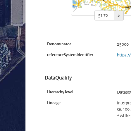
S
Denominator
25000
referenceSystemIdentifier
https:/
DataQuality
Hierarchy level
Datase
Lineage
Interpr
ca. 100
+ AHN-g