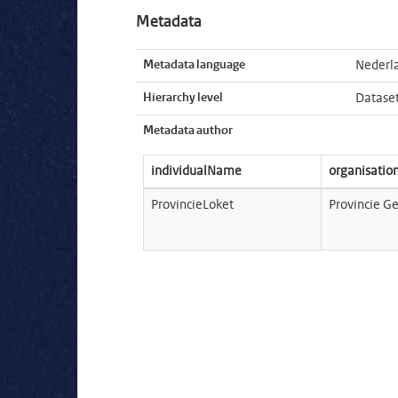
Metadata
Metadata language
Nederl
Hierarchy level
Datase
Metadata author
individualName
organisati
ProvincieLoket
Provincie G