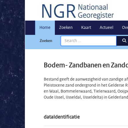
Home
Zoeken
Kaart
Actueel
Ov
Zoeken
Bodem- Zandbanen en Zandd
Bestand geeft de aanwezigheid van zandige afz
Pleistocene zand ondergrond in het Gelderse
en Waal, Bommelerwaard, Tielerwaard, Ooijpold
Oude IJssel, IJsseldal, IJsseldelta) in Gelderlan
dataIdentificatie