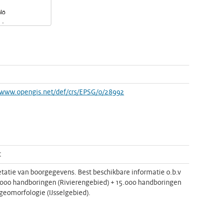
/www.opengis.net/def/crs/EPSG/0/28992
t
etatie van boorgegevens. Best beschikbare informatie o.b.v
.000 handboringen (Rivierengebied) + 15.000 handboringen
eomorfologie (IJsselgebied).