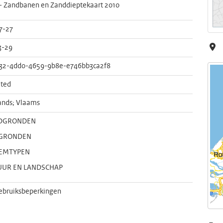
 Zandbanen en Zanddieptekaart 2010
7-27
3-29
32-4dd0-4659-9b8e-e746bb3ca2f8
ted
ands; Vlaams
DGRONDEN
IGRONDEN
EMTYPEN
UUR EN LANDSCHAP
ebruiksbeperkingen