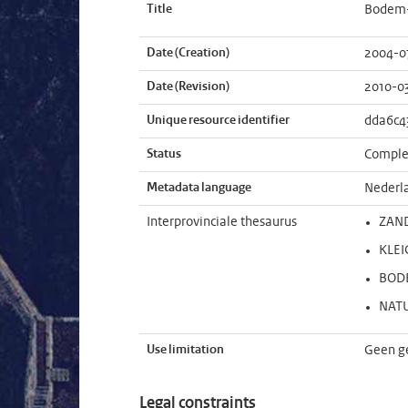
Title
Bodem-
Date (Creation)
2004-0
Date (Revision)
2010-0
Unique resource identifier
dda6c4
Status
Comple
Metadata language
Nederl
Interprovinciale thesaurus
ZAN
KLE
BOD
NAT
Use limitation
Geen g
Legal constraints