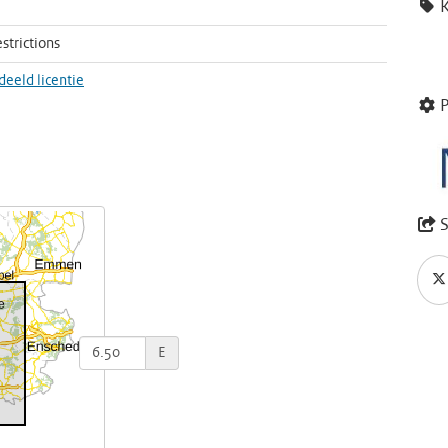
strictions
eeld licentie
P
S
E