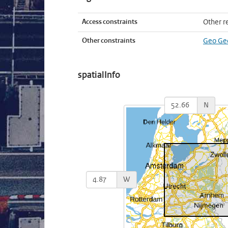
Access constraints
Other re
Other constraints
Geo Ged
spatialInfo
N
W