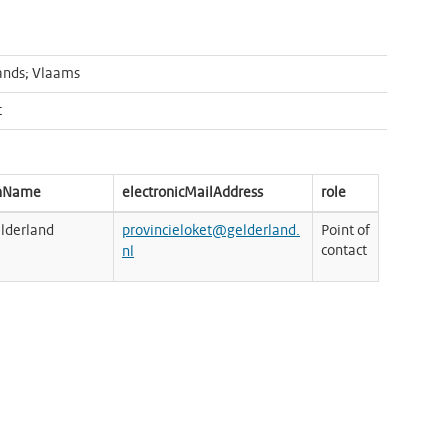
ands; Vlaams
t
onName
electronicMailAddress
role
elderland
provincieloket@gelderland.
Point of
contact
nl