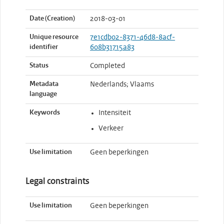
Date (Creation)
2018-03-01
Unique resource
7e1cdb02-8371-46d8-8acf-
identifier
608b31715a83
Status
Completed
Metadata
Nederlands; Vlaams
language
Keywords
Intensiteit
Verkeer
Use limitation
Geen beperkingen
Legal constraints
Use limitation
Geen beperkingen