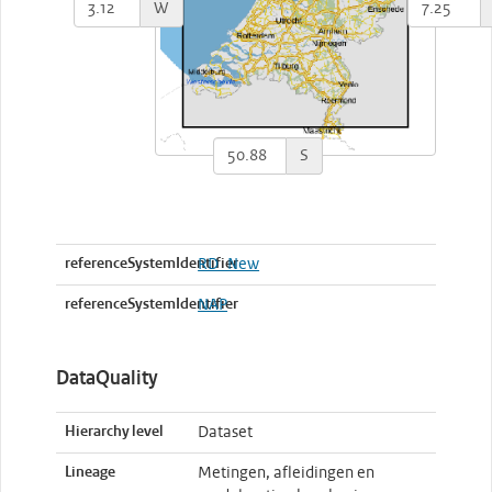
W
S
referenceSystemIdentifier
RD_New
referenceSystemIdentifier
NAP
DataQuality
Hierarchy level
Dataset
Lineage
Metingen, afleidingen en