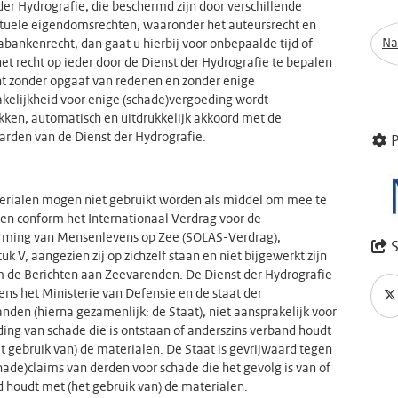
der Hydrografie, die beschermd zijn door verschillende
ctuele eigendomsrechten, waaronder het auteursrecht en
Na
abankenrecht, dan gaat u hierbij voor onbepaalde tijd of
het recht op ieder door de Dienst der Hydrografie te bepalen
 zonder opgaaf van redenen en zonder enige
kelijkheid voor enige (schade)vergoeding wordt
kken, automatisch en uitdrukkelijk akkoord met de
rden van de Dienst der Hydrografie.
P
rialen mogen niet gebruikt worden als middel om mee te
en conform het Internationaal Verdrag voor de
rming van Mensenlevens op Zee (SOLAS-Verdrag),
S
uk V, aangezien zij op zichzelf staan en niet bijgewerkt zijn
 de Berichten aan Zeevarenden. De Dienst der Hydrografie
ens het Ministerie van Defensie en de staat der
nden (hierna gezamenlijk: de Staat), niet aansprakelijk voor
ing van schade die is ontstaan of anderszins verband houdt
t gebruik van) de materialen. De Staat is gevrijwaard tegen
chade)claims van derden voor schade die het gevolg is van of
 houdt met (het gebruik van) de materialen.