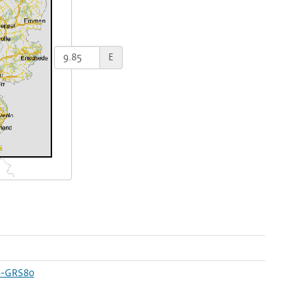
E
9-GRS80