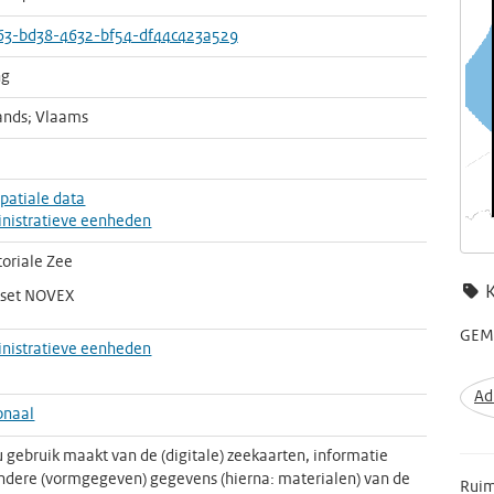
63-bd38-4632-bf54-df44c423a529
ng
ands; Vlaams
patiale data
nistratieve eenheden
toriale Zee
sset NOVEX
GEME
nistratieve eenheden
Ad
onaal
u gebruik maakt van de (digitale) zeekaarten, informatie
ndere (vormgegeven) gegevens (hierna: materialen) van de
Ruim