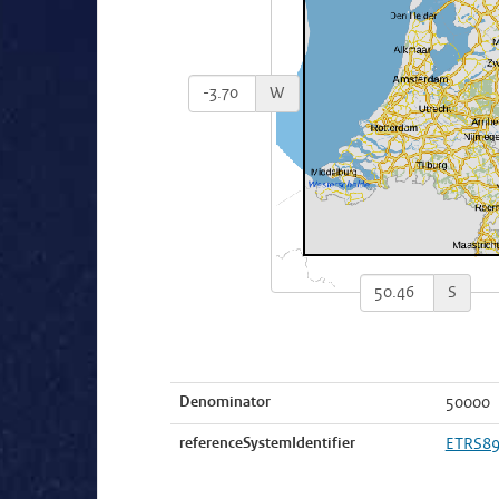
W
S
Denominator
50000
referenceSystemIdentifier
ETRS8