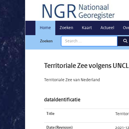
Home
Zoeken
Kaart
Actueel
Ov
Zoeken
Territoriale Zee volgens UNC
Territoriale Zee van Nederland
dataIdentificatie
Title
Territo
Date (Revision)
2021-1