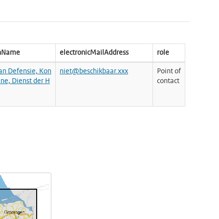
onName
electronicMailAddress
role
van Defensie, Kon
niet@beschikbaar.xxx
Point of
ine, Dienst der H
contact