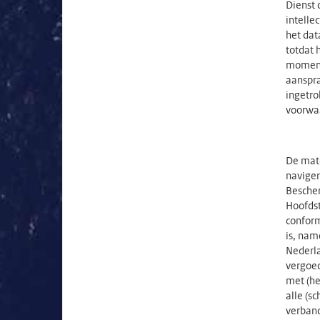
Dienst 
intelle
het dat
totdat 
moment
aanspra
ingetro
voorwaa
De mate
naviger
Besche
Hoofdst
conform
is, nam
Nederla
vergoed
met (he
alle (s
verband