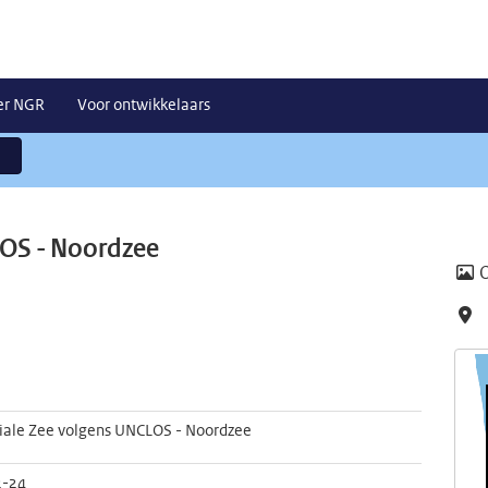
er NGR
Voor ontwikkelaars
LOS - Noordzee
riale Zee volgens UNCLOS - Noordzee
2-24