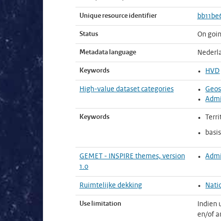
Unique resource identifier
bb11be
Status
On goi
Metadata language
Nederl
Keywords
HVD
High-value dataset categories
Geos
Admi
Keywords
Terri
basi
GEMET - INSPIRE themes, version
Admi
1.0
Ruimtelijke dekking
Nati
Use limitation
Indien 
en/of a