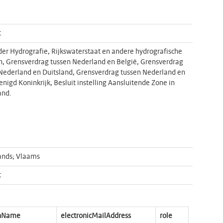
t
der Hydrografie, Rijkswaterstaat en andere hydrografische
, Grensverdrag tussen Nederland en België, Grensverdrag
Nederland en Duitsland, Grensverdrag tussen Nederland en
enigd Koninkrijk, Besluit instelling Aansluitende Zone in
and.
ands; Vlaams
t
onName
electronicMailAddress
role