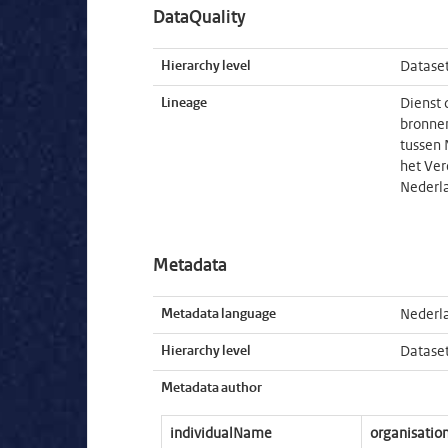
DataQuality
Hierarchy level
Datase
Lineage
Dienst 
bronnen
tussen 
het Ver
Nederl
Metadata
Metadata language
Nederl
Hierarchy level
Datase
Metadata author
individualName
organisati