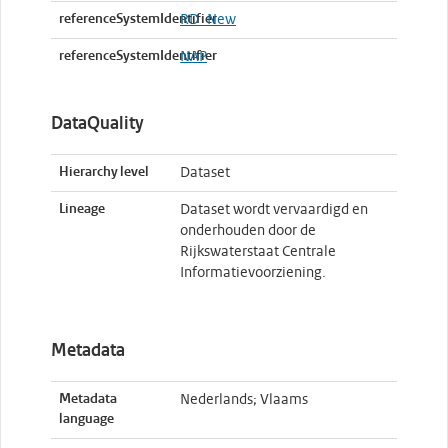
referenceSystemIdentifier
RD_New
referenceSystemIdentifier
NAP
DataQuality
Hierarchy level
Dataset
Lineage
Dataset wordt vervaardigd en
onderhouden door de
Rijkswaterstaat Centrale
Informatievoorziening.
Metadata
Metadata
Nederlands; Vlaams
language