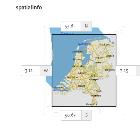
spatialInfo
N
W
S