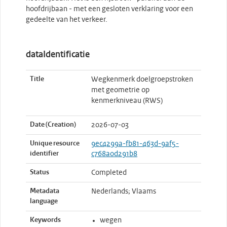
hoofdrijbaan - met een gesloten verklaring voor een
gedeelte van het verkeer.
dataIdentificatie
Title
Wegkenmerk doelgroepstroken
met geometrie op
kenmerkniveau (RWS)
Date (Creation)
2026-07-03
Unique resource
9ec4299a-fb81-463d-9af5-
identifier
c768a0d291b8
Status
Completed
Metadata
Nederlands; Vlaams
language
Keywords
wegen