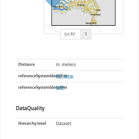
S
Distance
m meters
referenceSystemIdentifier
RD_New
referenceSystemIdentifier
NAP
DataQuality
Hierarchy level
Dataset