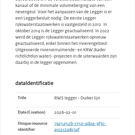
kanaal of de minimale volumeberging van een
nevengeul. Voor het aanpassen van de Legger is er
een Leggerbesluit nodig. De eerste Legger
rijkswaterstaatswerken is vastgesteld in 2012. In
oktober 2014 is de Legger geactualiseerd. In 2022
werd de Legger rijkswaterstaatwerken opnieuw
geactualiseerd, enkel binnen het rivierengebied.
Uitgevoerde rivierverruimende- en KRW (kader
richtlichtlijn water) -projecten in de uiterwaarden zijn
daarbij in de legger opgenomen.
dataIdentificatie
Title
RWS legger - Duiker lijn
Date (Creation)
2026-02-01
Unique resource
1925452b-c150-4d0a-9f3c-
identifier
4cc2c2a8c34f