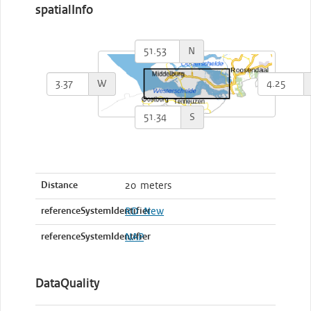
spatialInfo
N
W
S
Distance
20 meters
referenceSystemIdentifier
RD_New
referenceSystemIdentifier
NAP
DataQuality