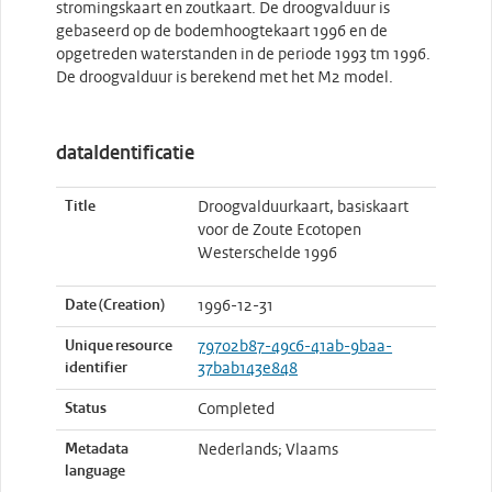
stromingskaart en zoutkaart. De droogvalduur is
gebaseerd op de bodemhoogtekaart 1996 en de
opgetreden waterstanden in de periode 1993 tm 1996.
De droogvalduur is berekend met het M2 model.
dataIdentificatie
Title
Droogvalduurkaart, basiskaart
voor de Zoute Ecotopen
Westerschelde 1996
Date (Creation)
1996-12-31
Unique resource
79702b87-49c6-41ab-9baa-
identifier
37bab143e848
Status
Completed
Metadata
Nederlands; Vlaams
language