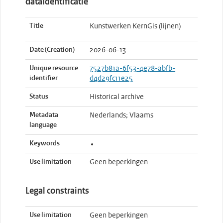
dataIdentificatie
Title
Kunstwerken KernGis (lijnen)
Date (Creation)
2026-06-13
Unique resource
7527b81a-6f53-4e78-abfb-
identifier
d4d29fc11e25
Status
Historical archive
Metadata
Nederlands; Vlaams
language
Keywords
Use limitation
Geen beperkingen
Legal constraints
Use limitation
Geen beperkingen