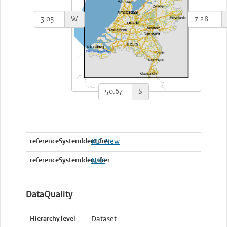
W
S
referenceSystemIdentifier
RD_New
referenceSystemIdentifier
NAP
DataQuality
Hierarchy level
Dataset