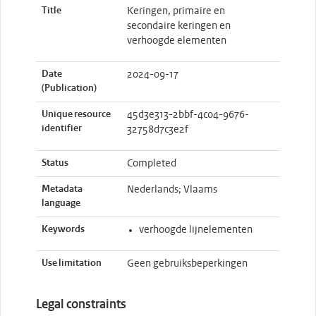
Title
Keringen, primaire en
secondaire keringen en
verhoogde elementen
Date
2024-09-17
(Publication)
Unique resource
45d3e313-2bbf-4c04-9676-
identifier
32758d7c3e2f
Status
Completed
Metadata
Nederlands; Vlaams
language
Keywords
verhoogde lijnelementen
Use limitation
Geen gebruiksbeperkingen
Legal constraints