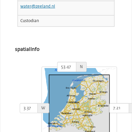
water@zeeland.nl
Custodian
spatialInfo
N
W