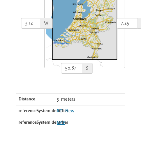
W
S
Distance
5 meters
referenceSystemIdentifier
RD_New
referenceSystemIdentifier
NAP