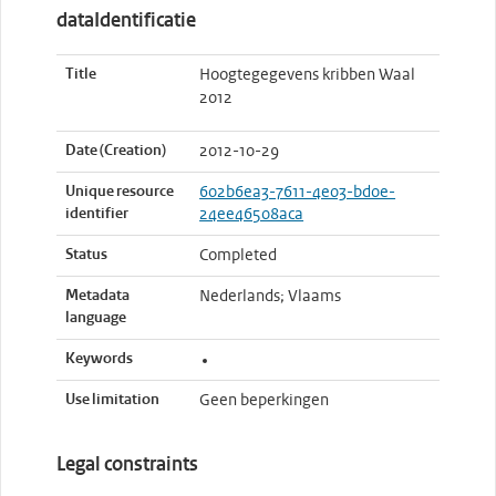
dataIdentificatie
Title
Hoogtegegevens kribben Waal
2012
Date (Creation)
2012-10-29
Unique resource
602b6ea3-7611-4e03-bd0e-
identifier
24ee46508aca
Status
Completed
Metadata
Nederlands; Vlaams
language
Keywords
Use limitation
Geen beperkingen
Legal constraints