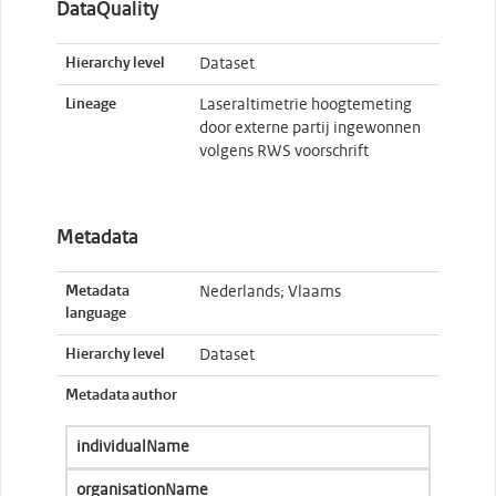
DataQuality
Hierarchy level
Dataset
Lineage
Laseraltimetrie hoogtemeting
door externe partij ingewonnen
volgens RWS voorschrift
Metadata
Metadata
Nederlands; Vlaams
language
Hierarchy level
Dataset
Metadata author
individualName
organisationName