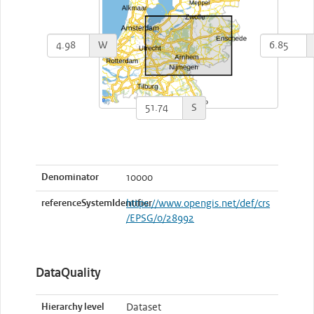
W
S
Denominator
10000
referenceSystemIdentifier
https://www.opengis.net/def/crs
/EPSG/0/28992
DataQuality
Hierarchy level
Dataset