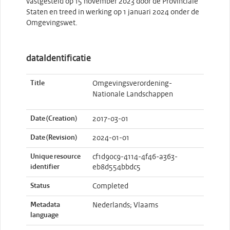
vastgesteld op 15 november 2023 door de Provinciale
Staten en treed in werking op 1 januari 2024 onder de
Omgevingswet.
dataIdentificatie
Title
Omgevingsverordening-
Nationale Landschappen
Date (Creation)
2017-03-01
Date (Revision)
2024-01-01
Unique resource
cf1d90c9-4114-4f46-a363-
identifier
eb8d554bbdc5
Status
Completed
Metadata
Nederlands; Vlaams
language