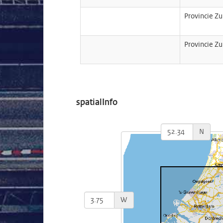
Provincie Z
Provincie Z
spatialInfo
N
W