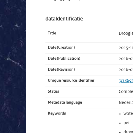
dataIdentificatie
Title
Droogle
Date (Creation)
2025-1
Date (Publication)
2026-0
Date (Revision)
2026-0
Unique resource identifier
3c1869
Status
Comple
Metadata language
Nederl
Keywords
wate
peil
droo