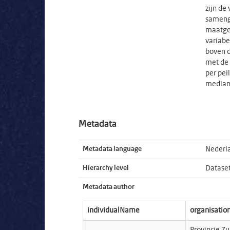
zijn de
samenge
maatgev
variabe
boven d
met de 
per pei
median
Metadata
Metadata language
Nederl
Hierarchy level
Datase
Metadata author
individualName
organisati