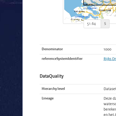
S
Denominator
1000
referenceSystemIdentifier
Rijks D
DataQuality
Hierarchy level
Datase
Lineage
Deze da
watersc
bereken
en het 