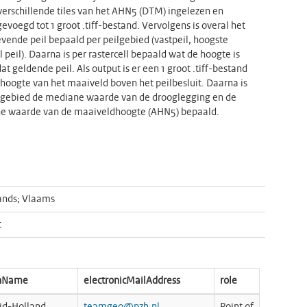
 verschillende tiles van het AHN5 (DTM) ingelezen en
voegd tot 1 groot .tiff-bestand. Vervolgens is overal het
ende peil bepaald per peilgebied (vastpeil, hoogste
l peil). Daarna is per rastercell bepaald wat de hoogte is
at geldende peil. Als output is er een 1 groot .tiff-bestand
hoogte van het maaiveld boven het peilbesluit. Daarna is
lgebied de mediane waarde van de drooglegging en de
e waarde van de maaiveldhoogte (AHN5) bepaald.
ands; Vlaams
t
onName
electronicMailAddress
role