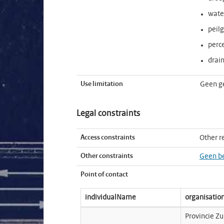
wate
peil
perc
drai
Use limitation
Geen g
Legal constraints
Access constraints
Other re
Other constraints
Geen b
Point of contact
individualName
organisati
Provincie Z