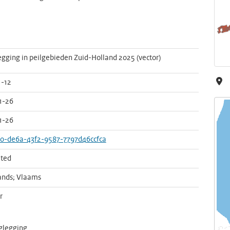
gging in peilgebieden Zuid-Holland 2025 (vector)
1-12
1-26
1-26
f0-de6a-43f2-9587-7797d46ccfca
ted
ands; Vlaams
r
glegging