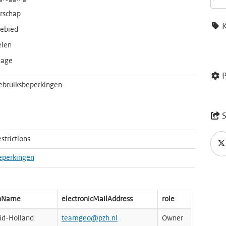
rschap
gebied
elen
nage
P
ebruiksbeperkingen
S
strictions
eperkingen
onName
electronicMailAddress
role
uid-Holland
teamgeo@pzh.nl
Owner