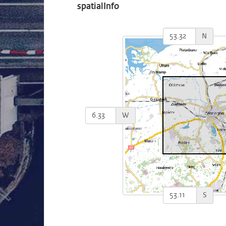
spatialInfo
N
W
S