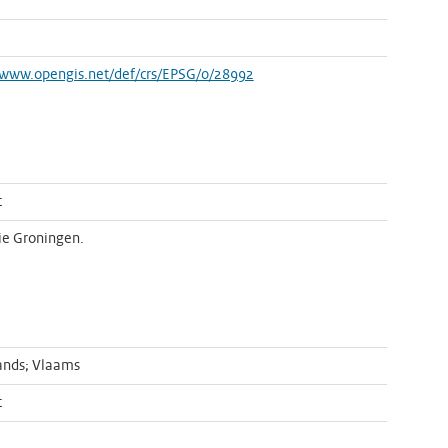
/www.opengis.net/def/crs/EPSG/0/28992
t
ie Groningen.
ands; Vlaams
t