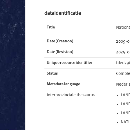
dataIdentificatie
Title
Nation
Date (Creation)
2009-0
Date (Revision)
2025-0
Unique resource identifier
fded79
Status
Comple
Metadata language
Nederl
Interprovinciale thesaurus
LAN
LAN
LAN
NAT