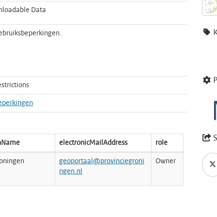
loadable Data
ebruiksbeperkingen.
P
strictions
eperkingen
S
onName
electronicMailAddress
role
roningen
geoportaal@provinciegroni
Owner
ngen.nl