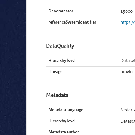
Denominator
25000
referenceSystemIdentifier
https:/
DataQuality
Hierarchy level
Datase
Lineage
provinc
Metadata
Metadata language
Nederl
Hierarchy level
Datase
Metadata author