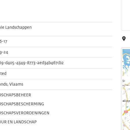
ale Landschappen
6-17
9-24
69-d405-4349-8773-aed34b467cb2
ted
ands; Vlaams
DSCHAPSBEHEER
DSCHAPSBESCHERMING
DSCHAPSVERORDENINGEN
UUR EN LANDSCHAP