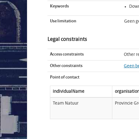
Keywords
Down
Use limitation
Geen g
Legal constraints
Access constraints
Other re
Other constraints
Geen b
Point of contact
individualName
organisati
Team Natuur
Provincie G