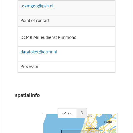
teamgeo@pzh.nl
Point of contact
DCMR Milieudienst Rijnmond
dataloket@dcmr.nl
Processor
spatialInfo
N