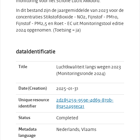
monitoring voor het Schone Lucht Akkoord.
In dit bestand zijn de jaargemiddelde van 2023 voor de
concentraties Stikstofdioxide - NO2, Fijnstof - PM10,
Fijnstof - PM2,5 en Roet - EC uit Monitoringstool editie
2024 opgenomen. (Toetsing = ja)
dataIdentificatie
Title
Luchtkwaliteit langs wegen 2023
(Monitoringsronde 2024)
Date (Creation)
2025-01-31
Unique resource
2d285259-959e-4d69-870b-
identifier
83a52493eca1
Status
Completed
Metadata
Nederlands; Vlaams
language