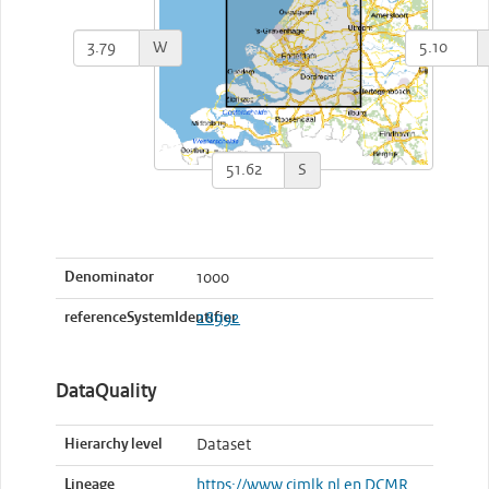
W
S
Denominator
1000
referenceSystemIdentifier
28992
DataQuality
Hierarchy level
Dataset
Lineage
https://www.cimlk.nl en DCMR