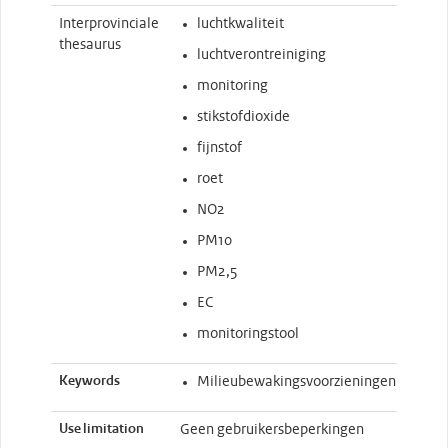
Interprovinciale
luchtkwaliteit
thesaurus
luchtverontreiniging
monitoring
stikstofdioxide
fijnstof
roet
NO2
PM10
PM2,5
EC
monitoringstool
Keywords
Milieubewakingsvoorzieningen
Use limitation
Geen gebruikersbeperkingen